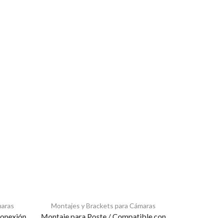
maras
Montajes y Brackets para Cámaras
Montaje
conexión
Montaje para Poste / Compatible con
Montaj