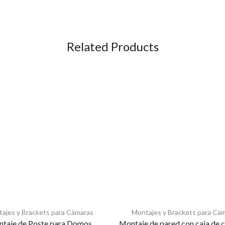
Related Products
ajes y Brackets para Cámaras
Montajes y Brackets para Cá
taje de Poste para Domos
Montaje de pared con caja de 