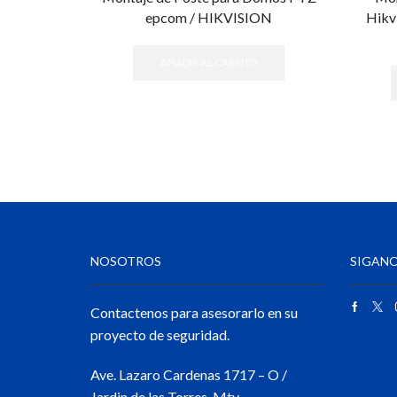
epcom / HIKVISION
Hikvi
AÑADIR AL CARRITO
NOSOTROS
SIGANO
Contactenos para asesorarlo en su
proyecto de seguridad.
Ave. Lazaro Cardenas 1717 – O /
Jardin de las Torres, Mty