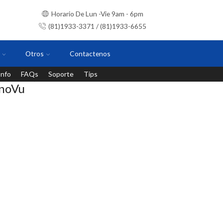
Horario De Lun -Vie 9am - 6pm
(81)1933-3371 / (81)1933-6655
Otros
Contactenos
Info
FAQs
Soporte
Tips
Instalaciones con personal certificado
anoVu