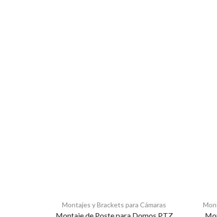
Montajes y Brackets para Cámaras
Mont
Montaje de Poste para Domos PTZ
Mon