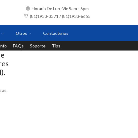
Horario De Lun -Vie 9am - 6pm
(81)1933-3371 / (81)1933-6655
Otros
Contactenos
Info
FAQs
Soporte
Tips
Instalaciones con personal certificado
he
res
).
zas.