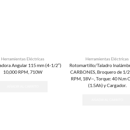
Herramientas Eléctricas
Herramientas Eléctricas
adora Angular 115 mm (4-1/2″)
Rotomartillo/Taladro Inalámb
10,000 RPM, 710W
CARBONES, Broquero de 1/2″
RPM, 18V⎓, Torque: 40 N.m C
(1.5Ah) y Cargador.
AÑADIR AL CARRITO
AÑADIR AL CARRITO