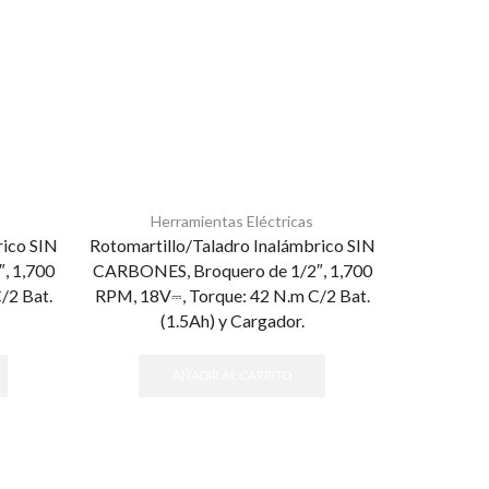
Herramientas Eléctricas
He
rico SIN
Rotomartillo/Taladro Inalámbrico SIN
Proba
, 1,700
CARBONES, Broquero de 1/2″, 1,700
Probador
/2 Bat.
RPM, 18V⎓, Torque: 42 N.m C/2 Bat.
Explorer
(1.5Ah) y Cargador.
AÑADIR AL CARRITO