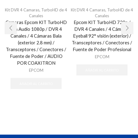
Kit DVR 4 Camaras
,
TurboHD de 4
Kit DVR 4 Camaras
,
TurboHD de 4
Canales
Canales
Camaras Epcom KIT TurboHD
Epcom KIT TurboHD 720p /
con Audio 1080p / DVR 4
DVR 4 Canales / 4 Cámaras
Canales / 4 Cámaras Bala
Eyeball 92° visión (exterior) /
(exterior 2.8 mm) /
Transceptores / Conectores /
Transceptores / Conectores /
Fuente de Poder Profesional
Fuente de Poder / AUDIO
EPCOM
POR COAXITRON
EPCOM
AÑADIR AL CARRITO
AÑADIR AL CARRITO