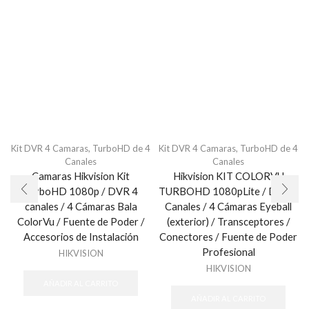
Kit DVR 4 Camaras
,
TurboHD de 4
Kit DVR 4 Camaras
,
TurboHD de 4
Canales
Canales
Camaras Hikvision Kit
Hikvision KIT COLORVU
TurboHD 1080p / DVR 4
TURBOHD 1080pLite / DVR 4
canales / 4 Cámaras Bala
Canales / 4 Cámaras Eyeball
ColorVu / Fuente de Poder /
(exterior) / Transceptores /
Accesorios de Instalación
Conectores / Fuente de Poder
Profesional
HIKVISION
HIKVISION
AÑADIR AL CARRITO
AÑADIR AL CARRITO