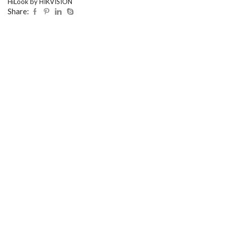
HiLook by HIKVISION
Share: