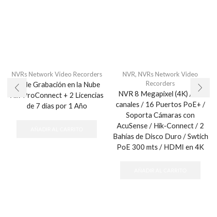
NVRs Network Video Recorders
NVR
,
NVRs Network Video
Recorders
Kit de Grabación en la Nube
NVR 8 Megapixel (4K) / 32
Hik-ProConnect + 2 Licencias
canales / 16 Puertos PoE+ /
de 7 días por 1 Año
Soporta Cámaras con
AcuSense / Hik-Connect / 2
AÑADIR AL CARRITO
Bahías de Disco Duro / Swtich
PoE 300 mts / HDMI en 4K
AÑADIR AL CARRITO