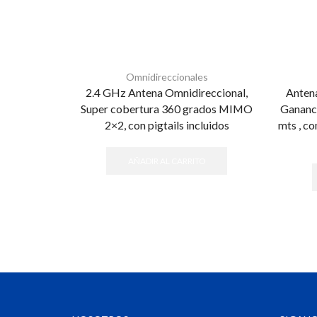
Omnidireccionales
2.4 GHz Antena Omnidireccional,
Antena
Super cobertura 360 grados MIMO
Gananci
2×2, con pigtails incluidos
mts , c
AÑADIR AL CARRITO