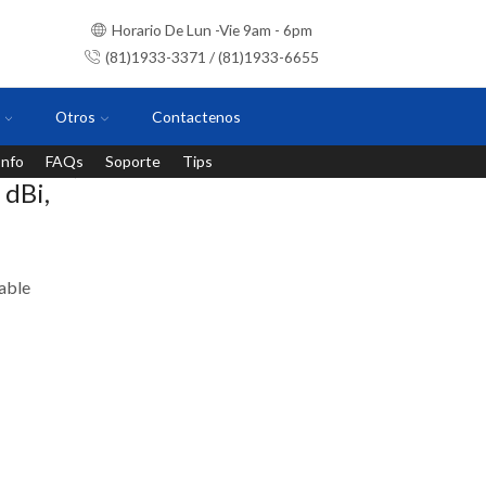
Horario De Lun -Vie 9am - 6pm
(81)1933-3371 / (81)1933-6655
Otros
Contactenos
Info
FAQs
Soporte
Tips
Instalaciones con personal certificado
dBi,
able