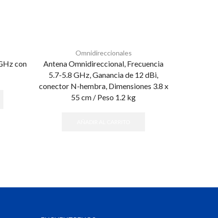
Omnidireccionales
4GHz con
Antena Omnidireccional, Frecuencia
UBIQUI
5.7-5.8 GHz, Ganancia de 12 dBi,
Omnidirec
conector N-hembra, Dimensiones 3.8 x
2.4GHz
55 cm / Peso 1.2 kg
Conecto
AÑADIR AL CARRITO