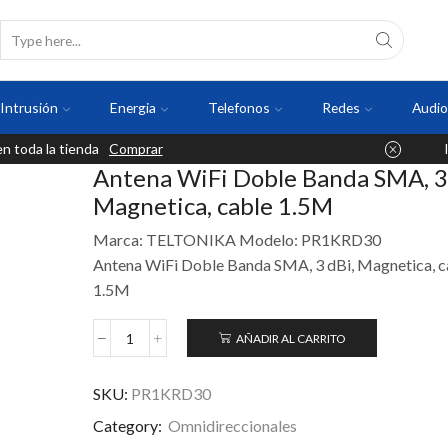
Intrusión
Energia
Telefonos
Redes
Audio
 toda la tienda
Comprar
Antena WiFi Doble Banda SMA, 3 
Magnetica, cable 1.5M
Marca: TELTONIKA Modelo: PR1KRD30
Antena WiFi Doble Banda SMA, 3 dBi, Magnetica, c
1.5M
AÑADIR AL CARRITO
SKU:
PR1KRD30
Category:
Omnidireccionales