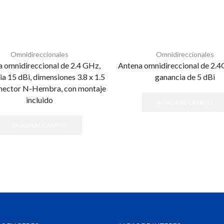
Omnidireccionales
Omnidireccionales
 omnidireccional de 2.4 GHz,
Antena omnidireccional de 2.
a 15 dBi, dimensiones 3.8 x 1.5
ganancia de 5 dBi
onector N-Hembra, con montaje
incluido
AÑADIR AL CARRITO
AÑADIR AL CARRITO