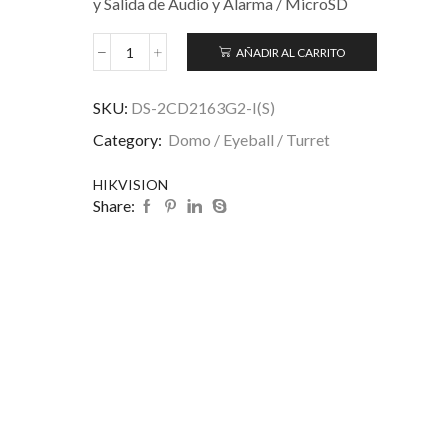
y Salida de Audio y Alarma / MicroSD
AÑADIR AL CARRITO
SKU:
DS-2CD2163G2-I(S)
Category:
Domo / Eyeball / Turret
HIKVISION
Share: