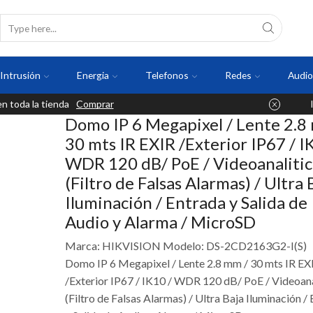
Intrusión
Energia
Telefonos
Redes
Audio
 toda la tienda
Comprar
Domo IP 6 Megapixel / Lente 2.8
30 mts IR EXIR /Exterior IP67 / I
WDR 120 dB/ PoE / Videoanalitic
(Filtro de Falsas Alarmas) / Ultra 
Iluminación / Entrada y Salida de
Audio y Alarma / MicroSD
Marca: HIKVISION Modelo: DS-2CD2163G2-I(S)
Domo IP 6 Megapixel / Lente 2.8 mm / 30 mts IR EX
/Exterior IP67 / IK10 / WDR 120 dB/ PoE / Videoana
(Filtro de Falsas Alarmas) / Ultra Baja Iluminación /