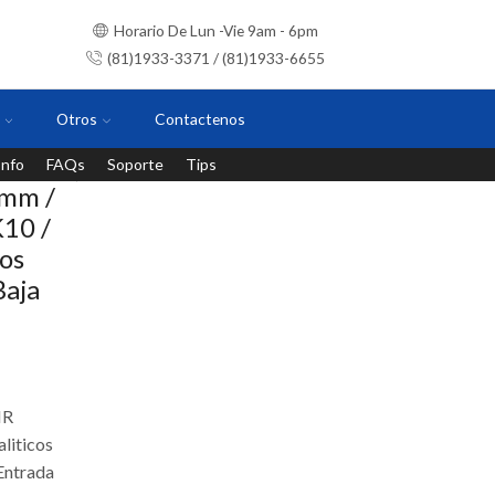
Horario De Lun -Vie 9am - 6pm
(81)1933-3371 / (81)1933-6655
Otros
Contactenos
Info
FAQs
Soporte
Tips
Instalaciones con personal certificado
 mm /
K10 /
os
Baja
IR
liticos
 Entrada