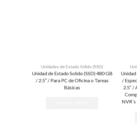
Unidades de Estado Sólido (SSD)
Uni
Unidad de Estado Solido (SSD) 480 GB
Unidad 
/ 2.5″ / Para PC de Oficina o Tareas
/ Espec
Básicas
2.5″ /
Compa
NVR´s 
AÑADIR AL CARRITO