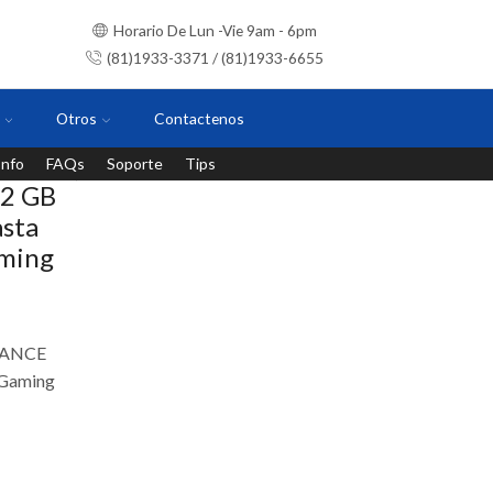
Horario De Lun -Vie 9am - 6pm
(81)1933-3371 / (81)1933-6655
Otros
Contactenos
Info
FAQs
Soporte
Tips
Instalaciones con personal certificado
12 GB
sta
aming
RMANCE
 Gaming