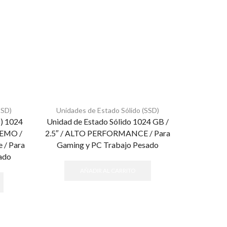
SSD)
Unidades de Estado Sólido (SSD)
Unidade
D) 1024
Unidad de Estado Sólido 1024 GB /
Unidad de 
EMO /
2.5″ / ALTO PERFORMANCE / Para
/ PERFOR
 / Para
Gaming y PC Trabajo Pesado
3100MB/s 
ado
y 
AÑADIR AL CARRITO