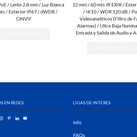
PoE / Lente 2.8 mm / Luz Blanca
12 mm / 60 mts IR EXIR / Exter
ts / Exterior IP67 / dWDR /
/ IK10 / WDR 120 dB / Po
ONVIF
Videoanaliticos (Filtro de F
Alarmas) / Ultra Baja Ilumina
Entrada y Salida de Audio y 
AÑADIR AL CARRITO
AÑADIR AL CARRITO
S EN REDES
LIGAS DE INTERES
Info
FAQs