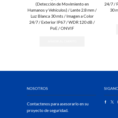
(Detección de Movimiento en
24/7 / 
Humanos y Vehículos) / Lente 2.8 mm /
30 m
Luz Blanca 30 mts / Imagen a Color
24/7 / Exterior IP67 / WDR 120 dB /
PoE / ONVIF
AÑADIR AL CARRITO
NOSOTROS
SIGANO
Contactenos para asesorarlo en su
proyecto de seguridad.