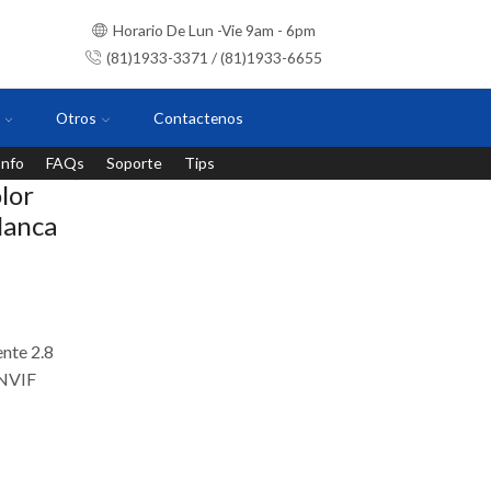
Horario De Lun -Vie 9am - 6pm
(81)1933-3371 / (81)1933-6655
Otros
Contactenos
Info
FAQs
Soporte
Tips
Instalaciones con personal certificado
lor
lanca
ente 2.8
ONVIF