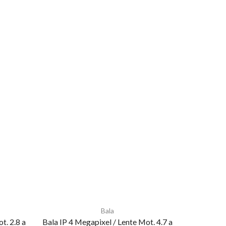
Bala
t. 2.8 a
Bala IP 4 Megapixel / Lente Mot. 4.7 a
(Reconoci