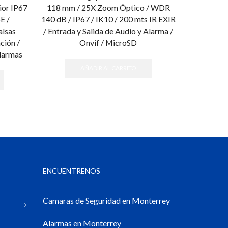
ior IP67
118 mm / 25X Zoom Óptico / WDR
Color, Pl
E /
140 dB / IP67 / IK10 / 200 mts IR EXIR
Lente 
alsas
/ Entrada y Salida de Audio y Alarma /
Reconocim
ción /
Onvif / MicroSD
Vehicula
Alarmas
IK10 / 1
AÑADIR AL CARRITO
ENCUENTRENOS
Camaras de Seguridad en Monterrey
Alarmas en Monterrey