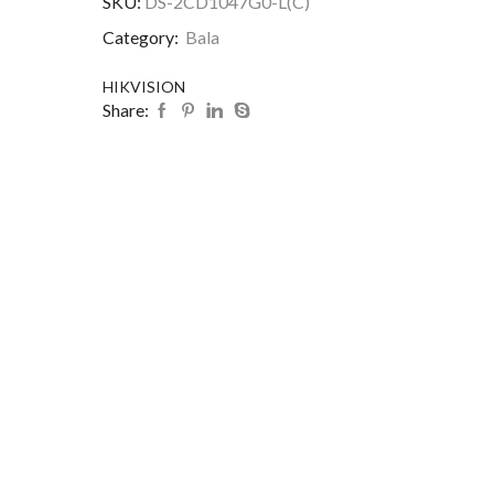
SKU:
DS-2CD1047G0-L(C)
Category:
Bala
HIKVISION
Share: