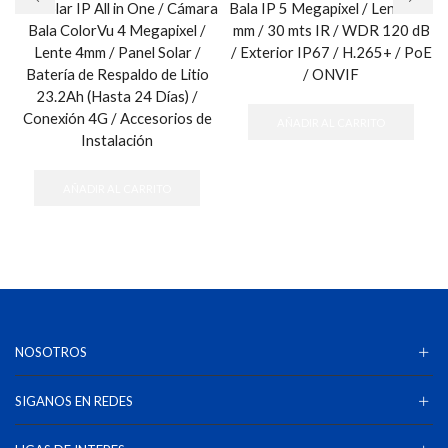
Kit Solar IP All in One / Cámara
Bala IP 5 Megapixel / Lente 2.8
Bala ColorVu 4 Megapixel /
mm / 30 mts IR / WDR 120 dB
Lente 4mm / Panel Solar /
/ Exterior IP67 / H.265+ / PoE
Batería de Respaldo de Litio
/ ONVIF
23.2Ah (Hasta 24 Días) /
Conexión 4G / Accesorios de
AÑADIR AL CARRITO
Instalación
AÑADIR AL CARRITO
NOSOTROS
SIGANOS EN REDES