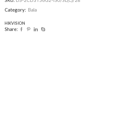
SKU:
DS-2CD3T56G2-ISU/SL(C)/28
Category:
Bala
HIKVISION
Share: