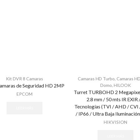
Kit DVR 8 Camaras
Camaras HD Turbo
,
Camaras HD
Camaras de Seguridad HD 2MP
Domo
,
HILOOK
Turret TURBOHD 2 Megapixel
EPCOM
2.8 mm / 50 mts IR EXIR 
Tecnologías (TVI / AHD / CVI
LEER MÁS
/ IP66 / Ultra Baja Iluminaci
HIKVISION
LEER MÁS