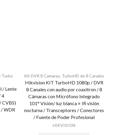
 Turbo
Kit DVR 8 Camaras
,
TurboHD de 8 Canales
Camaras 
Hikvision KIT TurboHD 1080p / DVR
Camara de 
 / Lente
8 Canales con audio por coaxitron / 8
a
/ 4
Cámaras con Micrófono Integrado
 / CVBS)
101° Visión/ luz blanca + IR visión
ón / WDR
nocturna / Transceptores / Conectores
/ Fuente de Poder Profesional
HIKVISION