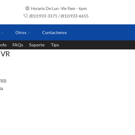
Horario De Lun -Vie 9am - 6pm
(81)1933-3371 / (81)1933-6655
Otros
Contactenos
Info
FAQs
Soporte
Tips
Instalaciones con personal certificado
NVR
/8B
la