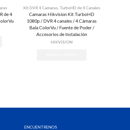
aras
Kit DVR 4 Camaras
,
TurboHD de 4 Canales
Kit DVR 4 C
R de 4
Camaras Hikvision Kit TurboHD
Epcom 
ColorVu
1080p / DVR 4 canales / 4 Cámaras
1080p / 
Bala ColorVu / Fuente de Poder /
Domo
Accesorios de Instalación
Transcept
de Poder
HIKVISION
AÑADIR AL CARRITO
ENCUENTRENOS