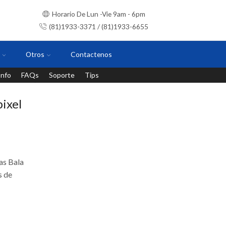
Horario De Lun -Vie 9am - 6pm
(81)1933-3371 / (81)1933-6655
Otros
Contactenos
Info
FAQs
Soporte
Tips
Instalaciones con personal certificado
ixel
as Bala
s de