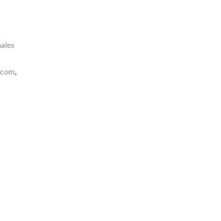
ales
pcom
,