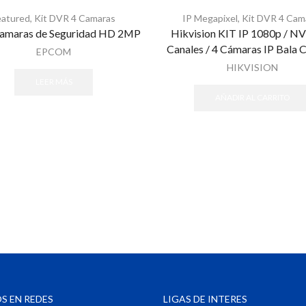
eatured
,
Kit DVR 4 Camaras
IP Megapixel
,
Kit DVR 4 Cam
Camaras de Seguridad HD 2MP
Hikvision KIT IP 1080p / NV
Canales / 4 Cámaras IP Bala 
EPCOM
HIKVISION
LEER MÁS
AÑADIR AL CARRITO
S EN REDES
LIGAS DE INTERES