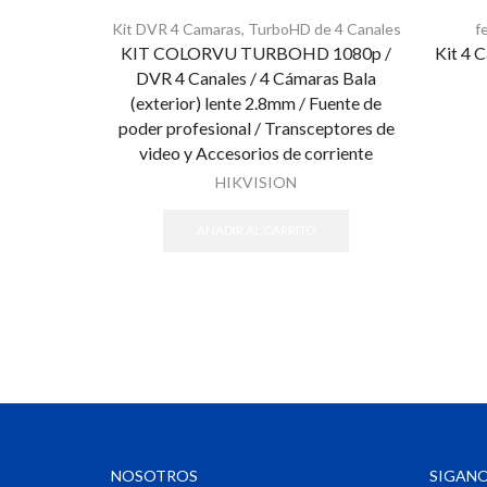
Kit DVR 4 Camaras
,
TurboHD de 4 Canales
f
KIT COLORVU TURBOHD 1080p /
Kit 4 
DVR 4 Canales / 4 Cámaras Bala
(exterior) lente 2.8mm / Fuente de
poder profesional / Transceptores de
video y Accesorios de corriente
HIKVISION
AÑADIR AL CARRITO
NOSOTROS
SIGANO