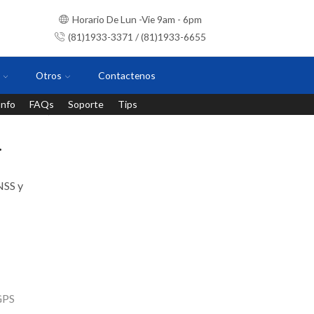
Horario De Lun -Vie 9am - 6pm
(81)1933-3371 / (81)1933-6655
Otros
Contactenos
Info
FAQs
Soporte
Tips
Instalaciones con personal certificado
.
NSS y
GPS