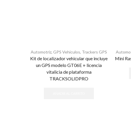
Automotriz
,
GPS Vehiculos
,
Trackers GPS
Automot
Kit de localizador vehicular que incluye
Mini Ra
un GPS modelo GT06E + licencia
vitalicia de plataforma
TRACKSOLIDPRO
AÑADIR AL CARRITO