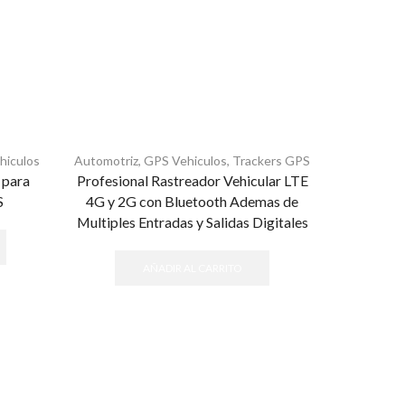
hiculos
Automotriz
,
GPS Vehiculos
,
Trackers GPS
Automotriz
 para
Profesional Rastreador Vehicular LTE
Localiz
S
4G y 2G con Bluetooth Ademas de
Rastreo
Multiples Entradas y Salidas Digitales
Deteccio
conductor
AÑADIR AL CARRITO