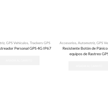
riz
,
GPS Vehiculos
,
Trackers GPS
Accesorios
,
Automotriz
,
GPS Ve
streador Personal GPS 4G IP67
Resistente Botón de Pánico
equipos de Rastreo GP
AÑADIR AL CARRITO
AÑADIR AL CARRITO