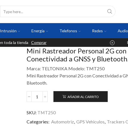
Intrusión
Energia
Telefonos
Redes
Audio
 toda la tienda
Comprar
Mini Rastreador Personal 2G con
Conectividad a GNSS y Bluetooth
Marca: TELTONIKA Modelo: TMT250
Mini Rastreador Personal 2G con Conectividad a G
Bluetooth.
AÑADIR AL CARRITO
SKU:
TMT250
Categories:
Automotriz
,
GPS Vehiculos
,
Trackers 