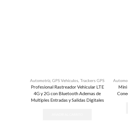
Automotriz
,
GPS Vehiculos
,
Trackers GPS
Automot
Profesional Rastreador Vehicular LTE
Mini
4G y 2G con Bluetooth Ademas de
Conec
Multiples Entradas y Salidas Digitales
AÑADIR AL CARRITO