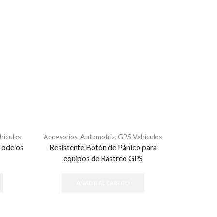
hiculos
Accesorios
,
Automotriz
,
GPS Vehiculos
Automotri
Modelos
Resistente Botón de Pánico para
Vehiculo
Plataf
equipos de Rastreo GPS
AÑADIR AL CARRITO