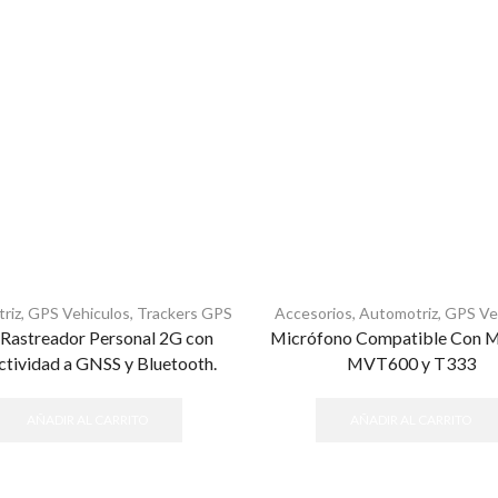
riz
,
GPS Vehiculos
,
Trackers GPS
Accesorios
,
Automotriz
,
GPS Ve
 Rastreador Personal 2G con
Micrófono Compatible Con 
tividad a GNSS y Bluetooth.
MVT600 y T333
AÑADIR AL CARRITO
AÑADIR AL CARRITO