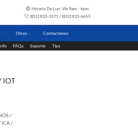
Horario De Lun -Vie 9am - 6pm
(81)1933-3371 / (81)1933-6655
Otros
Contactenos
Info
FAQs
Soporte
Tips
Instalaciones con personal certificado
/ IOT
NOS /
ICA /