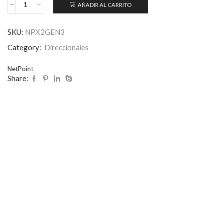
AÑADIR AL CARRITO
SKU:
NPX2GEN3
Category:
Direccionales
NetPoint
Share: