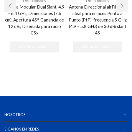
Direccionales
Direccionales
Antena Modular Dual Slant, 4.9
Antena Direccional airFiber X,
– 6.4 GHz, Dimensiones (7.6
ideal para enlaces Punto a
cm), Apertura 45°, Ganancia de
Punto (PtP), frecuencia 5 GHz
12 dBi, Diseñada para radio
(4.9 – 5.8 GHz) de 30 dBi slant
C5x
45
AÑADIR AL CARRITO
AÑADIR AL CARRITO
NOSOTROS
SIGANOS EN REDES