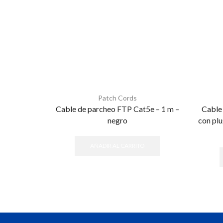
Patch Cords
Cable de parcheo FTP Cat5e – 1 m –
Cable
negro
con plu
AÑADIR AL CARRITO