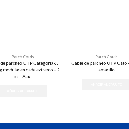
Patch Cords
Patch Cords
 de parcheo UTP Categoría 6,
Cable de parcheo UTP Cat6 –
g modular en cada extremo – 2
amarillo
m. – Azul
AÑADIR AL CARRITO
AÑADIR AL CARRITO