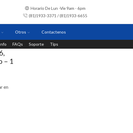
Horario De Lun -Vie 9am - 6pm
(81)1933-3371 / (81)1933-6655
Otros
Contactenos
Info
FAQs
Soporte
Tips
Instalaciones con personal certificado
6,
o – 1
r en