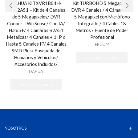
DAHUA KITXVR1B04H-
Kit TURBOHD 5 Megapixel /
I+4B2A51 – Kit de 4 Canales
DVR 4 Canales / 4 Cámaras de
de 5 Megapixeles/ DVR
5 Megapixel con Micrófono
Cooper-I WizSense/ Con IA/
Integrado / 4 Cables 18
H.265+/ 4 Camaras B2A51
Metros / Fuente de Poder
Metalicas/ 4 Canales + 1 IP o
Profesional
Hasta 5 Canales IP/ 4 Canales
EPCOM
SMD Plus/ Busqueda de
Humanos y Vehiculos/
AÑADIR AL CARRITO
Accesorios Incluidos/
DAHUA
AÑADIR AL CARRITO
NOSOTROS