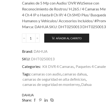
Canales de 5 Mp con Audio/ DVR WizSense con
Reconocimiento de Rostros/ H.265 / 4 Camaras Met
4 Ch 4 IP o Hasta 8 Ch IP/ 4 Ch SMD Plus/ Busqued
Humanos y Vehiculos/ Accesorios Incluidos/ #Pr
Marca: DAHUA SKU: DHT0250013 DHT0250013
AÑADIR AL CARRITO
Brand:
DAHUA
SKU:
DHT0250013
Categories:
Kit DVR 4 Camaras
,
Paquetes 4 Canale
Tags:
camaras con audio
,
camaras dahua
,
camaras de seguridad en alta definicion
,
camaras de seguridad en monterrey
,
Dahua
DAHUA
Share: