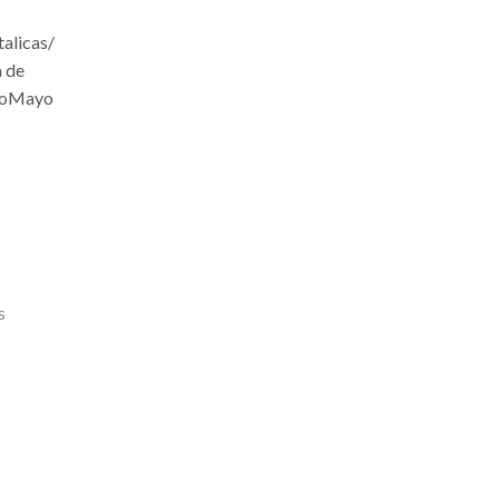
alicas/
a de
omoMayo
s