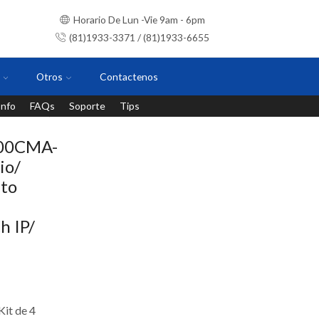
Horario De Lun -Vie 9am - 6pm
(81)1933-3371 / (81)1933-6655
Otros
Contactenos
Info
FAQs
Soporte
Tips
Instalaciones con personal certificado
00CMA-
io/
to
h IP/
t de 4