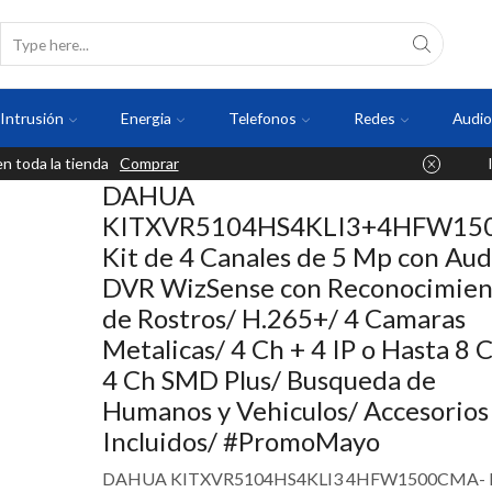
Intrusión
Energia
Telefonos
Redes
Audio
 toda la tienda
Comprar
DAHUA
KITXVR5104HS4KLI3+4HFW15
Kit de 4 Canales de 5 Mp con Aud
DVR WizSense con Reconocimien
de Rostros/ H.265+/ 4 Camaras
Metalicas/ 4 Ch + 4 IP o Hasta 8 C
4 Ch SMD Plus/ Busqueda de
Humanos y Vehiculos/ Accesorios
Incluidos/ #PromoMayo
DAHUA KITXVR5104HS4KLI3 4HFW1500CMA- Ki