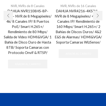
NVR
,
NVRs de 8 Canales
NVR
,
NVRs de 16 Canales
DAHUA NVR1108HS-8P-
DAHUA NVR4216-4KS2/L –
S3/H – NVR de 8 Megapixeles/
NVR de 8 Megapixeles/ 4k/ 16
4k/ 8 Canales IP/ 8 Puertos
Canales IP/ Rendimiento de
PoE/ Smart H.265+/
160 Mbps/ Smart H.265+/ 2
Rendimiento de 80 Mbps/
Bahias de Discos Duros/ 4&2
Salida de Video HDMI&VGA/ 1
E&S de Alarmas/ HDMI&VGA/
Bahía de Disco Duro de Hasta
Soporta Camaras WizSense/
8TB/ Soporta Camaras con
Protocolo Onvif & RTSP/
AÑADIR AL CARRITO
AÑADIR AL CARRITO