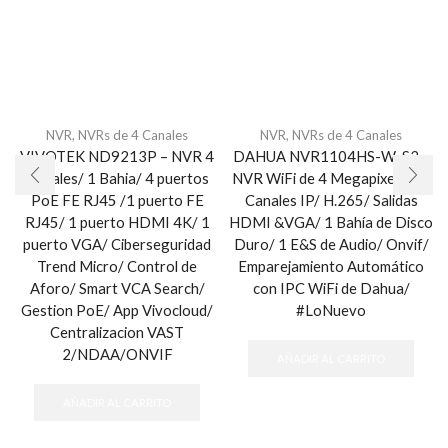
NVR
,
NVRs de 4 Canales
NVR
,
NVRs de 4 Canales
VIVOTEK ND9213P – NVR 4
DAHUA NVR1104HS-W-S2 –
Canales/ 1 Bahia/ 4 puertos
NVR WiFi de 4 Megapixeles/ 4
PoE FE RJ45 /1 puerto FE
Canales IP/ H.265/ Salidas
RJ45/ 1 puerto HDMI 4K/ 1
HDMI &VGA/ 1 Bahía de Disco
puerto VGA/ Ciberseguridad
Duro/ 1 E&S de Audio/ Onvif/
Trend Micro/ Control de
Emparejamiento Automático
Aforo/ Smart VCA Search/
con IPC WiFi de Dahua/
Gestion PoE/ App Vivocloud/
#LoNuevo
Centralizacion VAST
2/NDAA/ONVIF
AÑADIR AL CARRITO
AÑADIR AL CARRITO