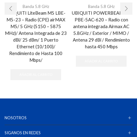
Banda 5.8 GHz
Banda 5.8 GHz
UBIQUITI LiteBeam M5 LBE-
UBIQUITI POWERBEAM AC
M5-23 – Radio (CPE) airMAX
PBE-5AC-620 – Radio con
M5/ 5 GHz (5150 – 5875
antena integrada Airmax AC
MHz)/ Antena Integrada de 23
5.8GHz / Exterior / MIMO /
dBi/ 25 dBm/ 1 Puerto
Antena 29 dBi / Rendimiento
Ethernet (10/100)/
hasta 450 Mbps
Rendimiento de Hasta 100
Mbps/
AÑADIR AL CARRITO
AÑADIR AL CARRITO
NOSOTROS
SIGANOS EN REDES