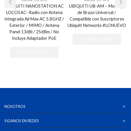
UBIQUITI NANOSTATION AC
UBIQUITI UB-AM – Montaje
LOCO5AC- Radio con Antena
de Brazo Universal /
Integrada AirMax AC 5.8GHZ /
Compatible con Suscriptores
Exterior / MIMO / Antena
Ubiquiti Networks #LONUEVO
Panel 13dBi / 25dBm / No
Incluye Adaptador PoE
AÑADIR AL CARRITO
AÑADIR AL CARRITO
NOSOTROS
SIGANOS EN REDES