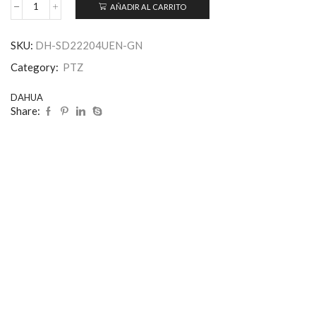
AÑADIR AL CARRITO
SKU:
DH-SD22204UEN-GN
Category:
PTZ
DAHUA
Share: