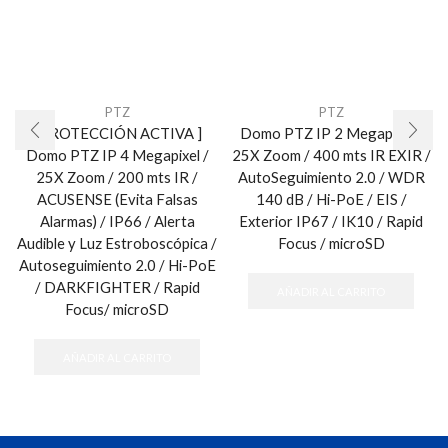
PTZ
PTZ
[ PROTECCIÓN ACTIVA ]
Domo PTZ IP 2 Megapixel /
Domo PTZ IP 4 Megapixel /
25X Zoom / 400 mts IR EXIR /
25X Zoom / 200 mts IR /
AutoSeguimiento 2.0 / WDR
ACUSENSE (Evita Falsas
140 dB / Hi-PoE / EIS /
Alarmas) / IP66 / Alerta
Exterior IP67 / IK10 / Rapid
Audible y Luz Estroboscópica /
Focus / microSD
Autoseguimiento 2.0 / Hi-PoE
/ DARKFIGHTER / Rapid
AÑADIR AL CARRITO
Focus/ microSD
AÑADIR AL CARRITO