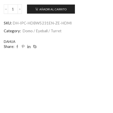
AÑADIR AL CARRITO
SKU:
DH-IPC-HDBW5231EN-ZE-HDMI
Category:
Domo / Eyeball / Turret
DAHUA
Share: