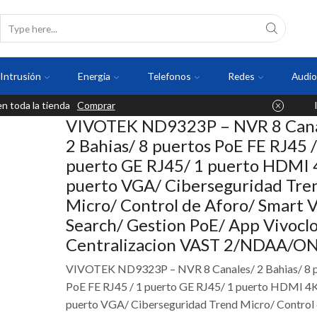
Intrusión
Energia
Telefonos
Redes
Audio
 toda la tienda
Comprar
VIVOTEK ND9323P – NVR 8 Cana
2 Bahias/ 8 puertos PoE FE RJ45 /
puerto GE RJ45/ 1 puerto HDMI 
puerto VGA/ Ciberseguridad Tre
Micro/ Control de Aforo/ Smart 
Search/ Gestion PoE/ App Vivocl
Centralizacion VAST 2/NDAA/O
VIVOTEK ND9323P – NVR 8 Canales/ 2 Bahias/ 8 
PoE FE RJ45 / 1 puerto GE RJ45/ 1 puerto HDMI 4K
puerto VGA/ Ciberseguridad Trend Micro/ Control