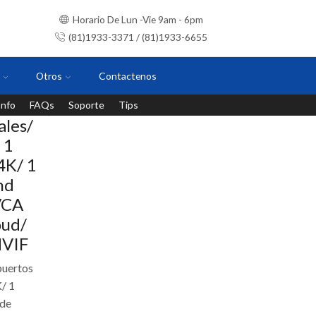
Horario De Lun -Vie 9am - 6pm
(81)1933-3371 / (81)1933-6655
Otros
Contactenos
Info
FAQs
Soporte
Tips
Instalaciones con personal certificado
les/
 1
4K/ 1
nd
VCA
oud/
NVIF
puertos
/ 1
 de