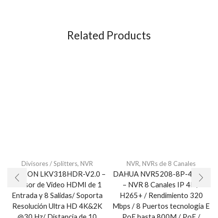
Related Products
Divisores / Splitters
,
NVR
NVR
,
NVRs de 8 Canales
SAXXON LKV318HDR-V2.0 –
DAHUA NVR5208-8P-4KS2E
Divisor de Video HDMI de 1
– NVR 8 Canales IP 4K /
Entrada y 8 Salidas/ Soporta
H265+ / Rendimiento 320
Resolución Ultra HD 4K&2K
Mbps / 8 Puertos tecnologia E
@30 Hz/ Distancia de 10
PoE hasta 800M / PoE /