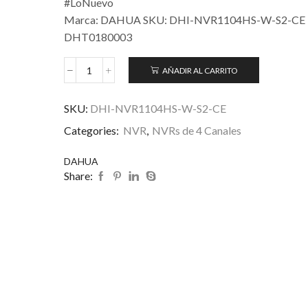
#LoNuevo
Marca: DAHUA SKU: DHI-NVR1104HS-W-S2-CE
DHT0180003
AÑADIR AL CARRITO
SKU:
DHI-NVR1104HS-W-S2-CE
Categories:
NVR
,
NVRs de 4 Canales
DAHUA
Share: