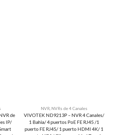
s
NVR
,
NVRs de 4 Canales
NV
NVR de
VIVOTEK ND9213P – NVR 4 Canales/
DAHUA NVR
es IP/
1 Bahia/ 4 puertos PoE FE RJ45 /1
Megap
Smart
puerto FE RJ45/ 1 puerto HDMI 4K/ 1
WizSense/ 