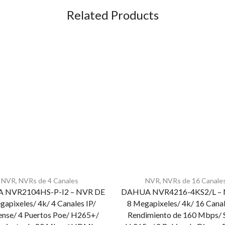
Related Products
NVR
,
NVRs de 4 Canales
NVR
,
NVRs de 16 Canale
 NVR2104HS-P-I2 – NVR DE
DAHUA NVR4216-4KS2/L – 
gapixeles/ 4k/ 4 Canales IP/
8 Megapixeles/ 4k/ 16 Canal
nse/ 4 Puertos Poe/ H265+/
Rendimiento de 160 Mbps/ 