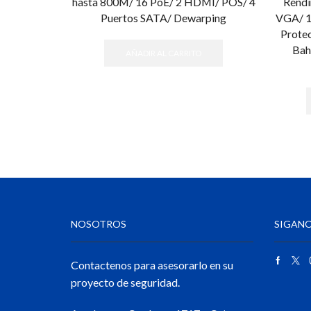
hasta 800M/ 16 PoE/ 2 HDMI/ POS/ 4
Rendi
Puertos SATA/ Dewarping
VGA/ 1
Protec
Bah
AÑADIR AL CARRITO
NOSOTROS
SIGANO
Contactenos para asesorarlo en su
proyecto de seguridad.