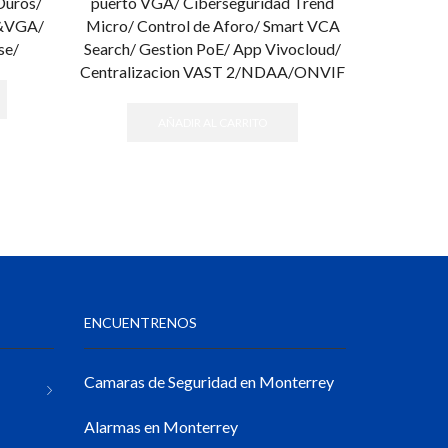
Duros/
puerto VGA/ Ciberseguridad Trend
2 Bahías 
I&VGA/
Micro/ Control de Aforo/ Smart VCA
Reconocimi
se/
Search/ Gestion PoE/ App Vivocloud/
de Datos
Centralizacion VAST 2/NDAA/ONVIF
Plus/ 
AÑADIR AL CARRITO
ENCUENTRENOS
Camaras de Seguridad en Monterrey
Alarmas en Monterrey