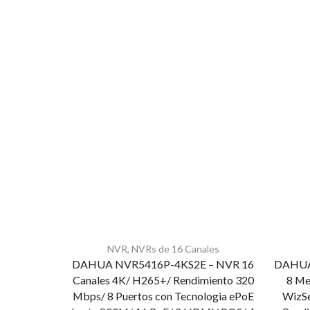
NVR
,
NVRs de 16 Canales
DAHUA NVR5416P-4KS2E – NVR 16
DAHUA
Canales 4K/ H265+/ Rendimiento 320
8 Me
Mbps/ 8 Puertos con Tecnologia ePoE
WizSe