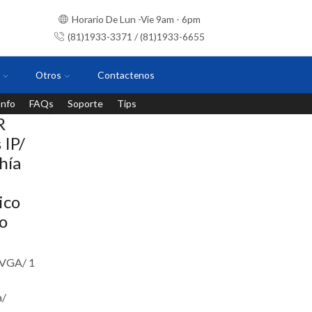
Horario De Lun -Vie 9am - 6pm
(81)1933-3371 / (81)1933-6655
Otros
Contactenos
Info
FAQs
Soporte
Tips
Instalaciones con personal certificado
R
 IP/
hía
ico
o
&VGA/ 1
a/