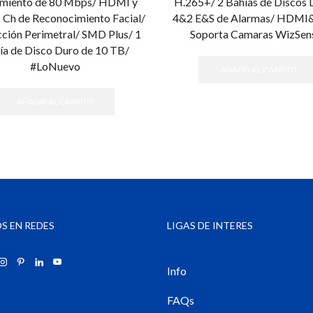
miento de 80 Mbps/ HDMI y
H.265+/ 2 Bahias de Discos 
 Ch de Reconocimiento Facial/
4&2 E&S de Alarmas/ HDM
ción Perimetral/ SMD Plus/ 1
Soporta Camaras WizSen
ía de Disco Duro de 10 TB/
#LoNuevo
AÑADIR AL CARRITO
AÑADIR AL CARRITO
S EN REDES
LIGAS DE INTERES
Info
FAQs