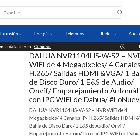
Intrusión
Energia
Telefonos
Redes
Audio
 toda la tienda
Comprar
DAHUA NVR1104HS-W-S2 – NV
WiFi de 4 Megapixeles/ 4 Canales
H.265/ Salidas HDMI &VGA/ 1 Ba
de Disco Duro/ 1 E&S de Audio/
Onvif/ Emparejamiento Automát
con IPC WiFi de Dahua/ #LoNuev
DAHUA NVR1104HS-W-S2 – NVR WiFi de 4
Megapixeles/ 4 Canales IP/ H.265/ Salidas HDMI 
Bahía de Disco Duro/ 1 E&S de Audio/ Onvif/
Emparejamiento Automático con IPC WiFi de Dahu