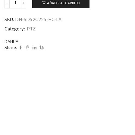
AÑADIR AL CARRITO
SKU:
DH-SD52C225-HC-LA
Category:
PTZ
DAHUA
Share: