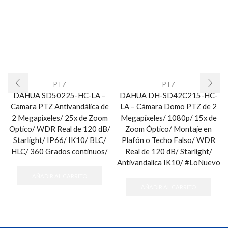
PTZ
PTZ
DAHUA SD50225-HC-LA –
DAHUA DH-SD42C215-HC-
Camara PTZ Antivandálica de
LA – Cámara Domo PTZ de 2
2 Megapixeles/ 25x de Zoom
Megapíxeles/ 1080p/ 15x de
Optico/ WDR Real de 120 dB/
Zoom Óptico/ Montaje en
Starlight/ IP66/ IK10/ BLC/
Plafón o Techo Falso/ WDR
HLC/ 360 Grados continuos/
Real de 120 dB/ Starlight/
Antivandalica IK10/ #LoNuevo
AÑADIR AL CARRITO
AÑADIR AL CARRITO