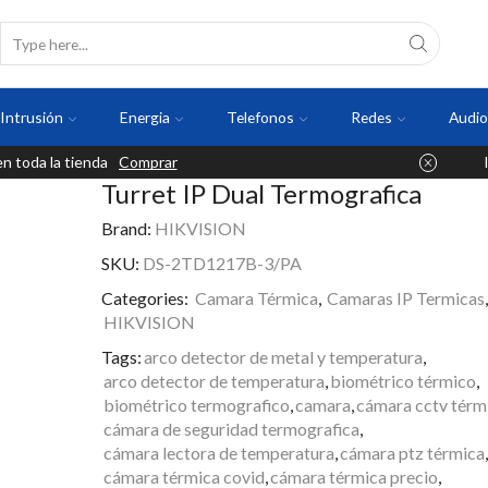
Intrusión
Energia
Telefonos
Redes
Audio
 toda la tienda
Comprar
Turret IP Dual Termografica
Brand:
HIKVISION
SKU:
DS-2TD1217B-3/PA
Categories:
Camara Térmica
,
Camaras IP Termicas
,
HIKVISION
Tags:
arco detector de metal y temperatura
,
arco detector de temperatura
,
biométrico térmico
,
biométrico termografico
,
camara
,
cámara cctv térm
cámara de seguridad termografica
,
cámara lectora de temperatura
,
cámara ptz térmica
,
cámara térmica covid
,
cámara térmica precio
,