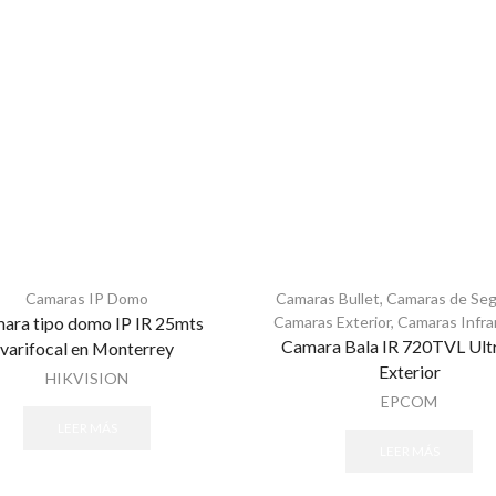
Camaras IP Domo
Camaras Bullet
,
Camaras de Seg
ara tipo domo IP IR 25mts
Camaras Exterior
,
Camaras Infrar
Camara Bala IR 720TVL Ult
varifocal en Monterrey
Exterior
HIKVISION
EPCOM
LEER MÁS
LEER MÁS