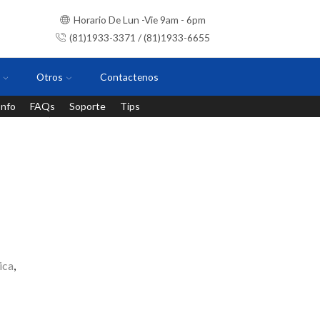
Horario De Lun -Vie 9am - 6pm
(81)1933-3371 / (81)1933-6655
Otros
Contactenos
Info
FAQs
Soporte
Tips
Instalaciones con personal certificado
ica
,