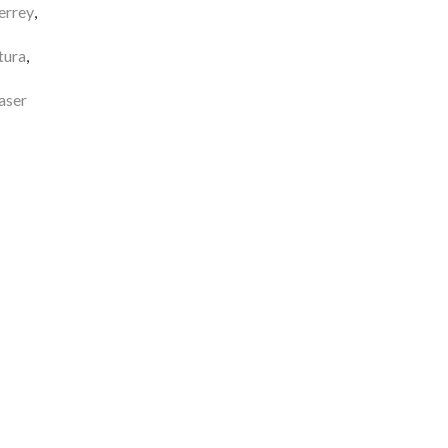
errey
,
tura
,
aser