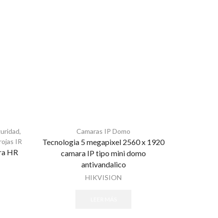
uridad
,
Camaras IP Domo
Camaras
ojas IR
Tecnologia 5 megapixel 2560 x 1920
Tecnologia
ra HR
camara IP tipo mini domo
bala co
antivandalico
HIKVISION
LEER MÁS