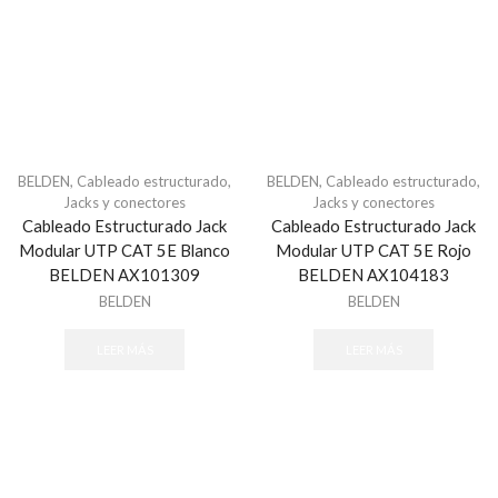
Software - Acceso
Tarjetas y Botones
Teclados
Control de Asistencia
Accesorios - Asistencia
BELDEN
,
Cableado estructurado
,
BELDEN
,
Cableado estructurado
,
Facial
Jacks y conectores
Jacks y conectores
Huella
Cableado Estructurado Jack
Cableado Estructurado Jack
Inspección
Modular UTP CAT 5E Blanco
Modular UTP CAT 5E Rojo
BELDEN AX101309
BELDEN AX104183
Detectores de Metal Arco
BELDEN
BELDEN
Detectores de Metal Portátil
Sistemas de Inspección de Rayos X
LEER MÁS
LEER MÁS
Sistema de Estacionamiento
Consumibles
Sistema de Cobro
Sistema de Guia Ultrasonido