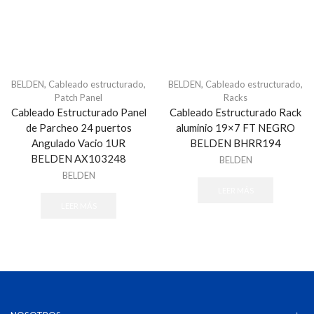
Audioporteros
Distribuidores
Frentes de Calle
Intercomunicadores
BELDEN
,
Cableado estructurado
,
BELDEN
,
Cableado estructurado
,
Digital Signage
Patch Panel
Racks
Sistemas de Enfermería
Cableado Estructurado Panel
Cableado Estructurado Rack
de Parcheo 24 puertos
aluminio 19×7 FT NEGRO
Videoporteros Analógicos
Angulado Vacio 1UR
BELDEN BHRR194
Distribuidores
BELDEN AX103248
BELDEN
Frentes de Calle
BELDEN
LEER MÁS
Kits de Videoporteros
LEER MÁS
Monitores
Videoporteros IP
Frentes de Calle
Kits de Videoportero
Monitores