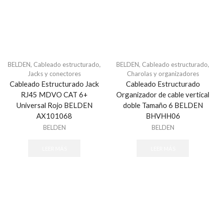
Aisladores
Alambres y Cables
Energizadores
Postes
Alarmas para Casa Monterrey
BELDEN
,
Cableado estructurado
,
BELDEN
,
Cableado estructurado
,
Alarmas para Negocio Monterrey
Jacks y conectores
Charolas y organizadores
Cableado Estructurado Jack
Cableado Estructurado
ALFA
RJ45 MDVO CAT 6+
Organizador de cable vertical
ALLIED TELESIS
Universal Rojo BELDEN
doble Tamaño 6 BELDEN
AX101068
BHVHH06
Almacenamiento
BELDEN
BELDEN
Discos Duros
Memorias MicroSD y USB
LEER MÁS
LEER MÁS
ALTAI
Altronix
ALVARADO
Alvarion