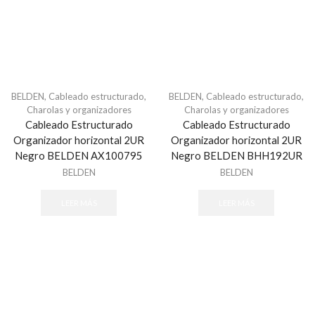
ASSA ABLOY
Audio
Altavoces
Amplificadores
BELDEN
,
Cableado estructurado
,
BELDEN
,
Cableado estructurado
,
Bocinas
Charolas y organizadores
Charolas y organizadores
cables
Cableado Estructurado
Cableado Estructurado
Controladores
Organizador horizontal 2UR
Organizador horizontal 2UR
Negro BELDEN AX100795
Negro BELDEN BHH192UR
Detector de ruido
BELDEN
BELDEN
Enrutadores
Microfono
LEER MÁS
LEER MÁS
Audio & Video
Accesorios - Videoporteros
Audio y Megafonía
Altavoces
Audioporteros e Intercomunicadores