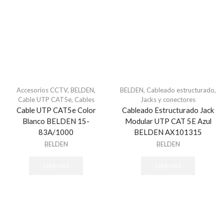
Refacciones - Control Acceso Peatonal
Swing Barriers
Torniquetes
Control Acceso Vehicular
Barreras Vehicular
Lectoras de Largo Alcance
Motores Para Portones
Accesorios CCTV
,
BELDEN
,
BELDEN
,
Cableado estructurado
,
Cable UTP CAT5e
,
Cables
Jacks y conectores
Refacciones - Control Acceso Vehícular
Cable UTP CAT5e Color
Cableado Estructurado Jack
Control de Acceso
Blanco BELDEN 15-
Modular UTP CAT 5E Azul
83A/1000
BELDEN AX101315
Accesorios - Control de Acceso
BELDEN
BELDEN
Controladores y Distribuidores
Huella
LEER MÁS
LEER MÁS
Lectoras Biometricas
Lectoras USB
Paneles de Control
Proximidad