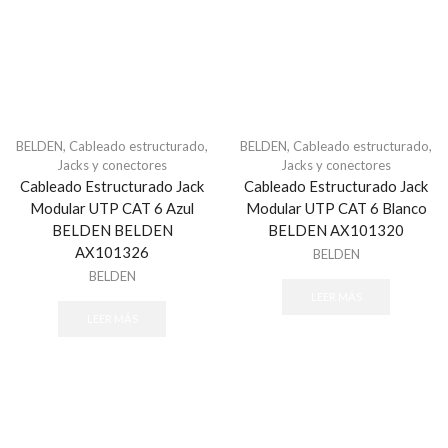
Acceso vehicular
Barrera vehicular
ACCESPRO
Accessories
ACTI
BELDEN
,
Cableado estructurado
,
BELDEN
,
Cableado estructurado
,
AIRX
Jacks y conectores
Jacks y conectores
Cableado Estructurado Jack
Cableado Estructurado Jack
Alarmas
Modular UTP CAT 6 Azul
Modular UTP CAT 6 Blanco
Alarma Inalambrica
BELDEN BELDEN
BELDEN AX101320
AX101326
BELDEN
Alarmas & Intrusión
BELDEN
Alarmas
LEER MÁS
Accesorios - Alarmas
LEER MÁS
Baterías de equipos DSC
Botones
Cables para Alarmas
Cámaras - Videoverificación