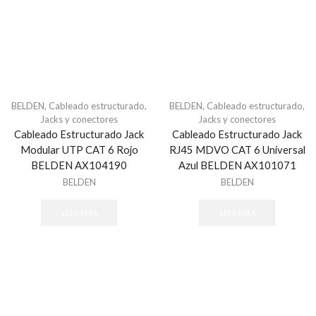
Comunicadores y Transmisores
Módulos
Paneles
Paquetes de Alarma
Sensores de Alarma
BELDEN
,
Cableado estructurado
,
BELDEN
,
Cableado estructurado
,
Sirenas
Jacks y conectores
Jacks y conectores
Cableado Estructurado Jack
Cableado Estructurado Jack
Teclados
Modular UTP CAT 6 Rojo
RJ45 MDVO CAT 6 Universal
Automatización
BELDEN AX104190
Azul BELDEN AX101071
Ambientación
BELDEN
BELDEN
Control de Iluminación
LEER MÁS
LEER MÁS
Controles
Gateway
Seguridad y Acceso
Cercas Eléctricas
Accesorios - Cercas Eléctricas