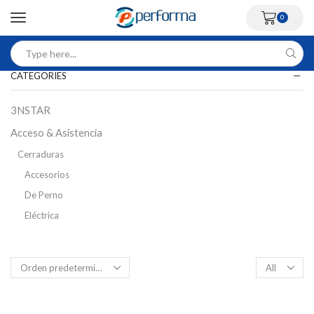
0
CATEGORIES
3NSTAR
Acceso & Asistencia
Cerraduras
Accesorios
De Perno
Eléctrica
Inteligente
Magnética
Control Acceso Peatonal
Flap Barriers