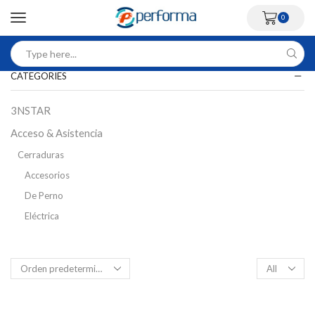
0
CATEGORIES
3NSTAR
Acceso & Asistencia
Cerraduras
Accesorios
De Perno
Eléctrica
Inteligente
Magnética
Control Acceso Peatonal
Flap Barriers