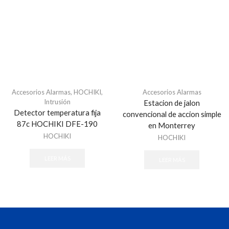
Refacciones - Control Acceso Peatonal
Swing Barriers
Torniquetes
Control Acceso Vehicular
Barreras Vehicular
Lectoras de Largo Alcance
Motores Para Portones
Accesorios Alarmas
,
HOCHIKI
,
Accesorios Alarmas
Intrusión
Estacion de jalon
Refacciones - Control Acceso Vehícular
Detector temperatura fija
convencional de accion simple
Control de Acceso
87c HOCHIKI DFE-190
en Monterrey
Accesorios - Control de Acceso
HOCHIKI
HOCHIKI
Controladores y Distribuidores
LEER MÁS
LEER MÁS
Huella
Lectoras Biometricas
Lectoras USB
Paneles de Control
Proximidad