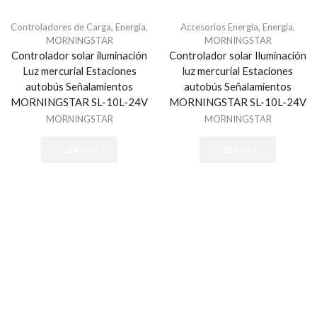
Todos
Controladores de Carga
,
Energia
,
Accesorios Energia
,
Energia
,
Sistemas de Emergencia
MORNINGSTAR
MORNINGSTAR
Controlador solar iluminación
Controlador solar Iluminación
Atención Sociosanitaria
Luz mercurial Estaciones
luz mercurial Estaciones
Estaciones Manuales de Emergencia
autobús Señalamientos
autobús Señalamientos
MORNINGSTAR SL-10L-24V
MORNINGSTAR SL-10L-24V
Teclados
MORNINGSTAR
MORNINGSTAR
Todos
Videoverificación
LEER MÁS
LEER MÁS
Todos
Automotriz
Alarma para Autos
Estrobos
GPS para motocicleta
GPS Vehiculos
Torretas
BELDEN