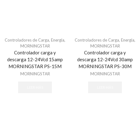
Comunicadores y Transmisores
Módulos
Paneles
Paquetes de Alarma
Controladores de Carga
,
Energia
,
Controladores de Carga
,
Energia
,
Sensores de Alarma
MORNINGSTAR
MORNINGSTAR
Sirenas
Controlador carga y
Controlador carga y
descarga 12-24Vcd 15amp
descarga 12-24Vcd 30amp
Teclados
MORNINGSTAR PS-15M
MORNINGSTAR PS-30M
Automatización
MORNINGSTAR
MORNINGSTAR
Ambientación
Control de Iluminación
LEER MÁS
LEER MÁS
Controles
Gateway
Seguridad y Acceso
Cercas Eléctricas
Accesorios - Cercas Eléctricas