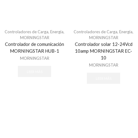
Automatización
Automatización e Intrusión
Accesorios
Botones de Pánico
Controladores de Carga
,
Energia
,
Controladores de Carga
,
Energia
,
Controles Remotos
MORNINGSTAR
MORNINGSTAR
Controlador de comunicación
Controlador solar 12-24Vcd
Estaciones de Jalón
MORNINGSTAR HUB-1
10amp MORNINGSTAR EC-
Sirenas y Estrobos
10
MORNINGSTAR
Automatización - Casa Inteligente
MORNINGSTAR
LEER MÁS
Control de Iluminación
LEER MÁS
Lutron
Lutron Caseta Wireless
Lutron Vive
Relevadores WiFi
Termostatos
Cables
Todos