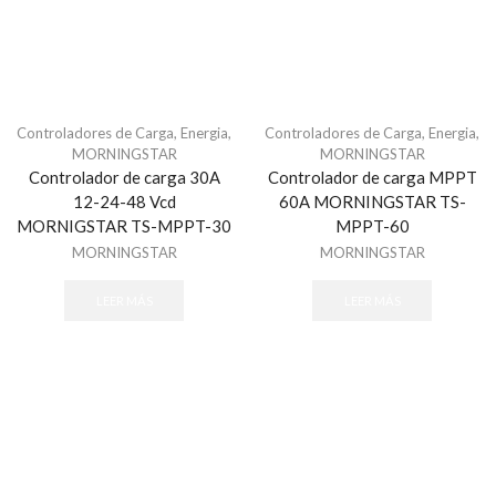
Audioporteros
Distribuidores
Frentes de Calle
Intercomunicadores
Controladores de Carga
,
Energia
,
Controladores de Carga
,
Energia
,
Digital Signage
MORNINGSTAR
MORNINGSTAR
Sistemas de Enfermería
Controlador de carga 30A
Controlador de carga MPPT
12-24-48 Vcd
60A MORNINGSTAR TS-
Videoporteros Analógicos
MORNIGSTAR TS-MPPT-30
MPPT-60
Distribuidores
MORNINGSTAR
MORNINGSTAR
Frentes de Calle
LEER MÁS
LEER MÁS
Kits de Videoporteros
Monitores
Videoporteros IP
Frentes de Calle
Kits de Videoportero
Monitores