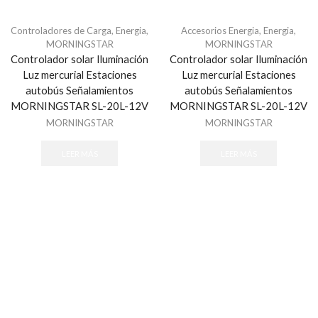
Biometricos
Controladores de Carga
,
Energia
,
Accesorios Energia
,
Energia
,
BLACK ECCO
MORNINGSTAR
MORNINGSTAR
Controlador solar Iluminación
Controlador solar Iluminación
BOSCH
Luz mercurial Estaciones
Luz mercurial Estaciones
Brothel creeper
autobús Señalamientos
autobús Señalamientos
MORNINGSTAR SL-20L-12V
MORNINGSTAR SL-20L-12V
Cableado estructurado
MORNINGSTAR
MORNINGSTAR
Accesorios - Cableado Estructurado
Cableado de Cobre
LEER MÁS
LEER MÁS
Cajas Superficiales
Faceplates
Herramientas
Jacks / Plugs
Patch Cords
Patch Panels
Cables
HDMI