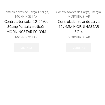
Generadores de Niebla
Controladores de Carga
,
Energia
,
Controladores de Carga
,
Energia
,
Accesorios
MORNINGSTAR
MORNINGSTAR
Todos
Controlador solar 12_24Vcd
Controlador solar de carga
Herramientas
30amp Pantalla medición
12v 4.5A MORNINGSTAR
MORNINGSTAR EC-30M
SG-4
Accesorios de Instalación
MORNINGSTAR
MORNINGSTAR
Hikvision Paneles de Alarma y Accesorios
AX HUB Series
LEER MÁS
LEER MÁS
AX Hybrid PRO Series
AX PRO Series
Hybrid Series
Perimetrales y Estaciones de Pánico
Honeywell Total Connect
Accesorios
Automatización Z-WAVE
Comunicadores