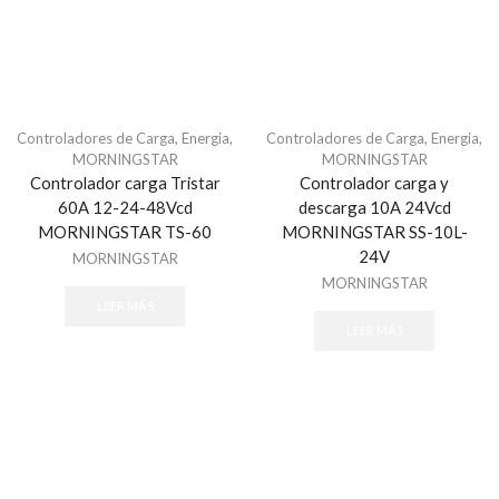
Acceso vehicular
Barrera vehicular
ACCESPRO
Accessories
Controladores de Carga
,
Energia
,
Controladores de Carga
,
Energia
,
ACTI
MORNINGSTAR
MORNINGSTAR
Controlador carga Tristar
Controlador carga y
AIRX
60A 12-24-48Vcd
descarga 10A 24Vcd
Alarmas
MORNINGSTAR TS-60
MORNINGSTAR SS-10L-
Alarma Inalambrica
24V
MORNINGSTAR
MORNINGSTAR
Alarmas & Intrusión
LEER MÁS
Alarmas
LEER MÁS
Accesorios - Alarmas
Baterías de equipos DSC
Botones
Cables para Alarmas
Cámaras - Videoverificación