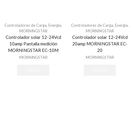
Centrales de Monitoreo
Centrales de Monitoreo de Alarmas
Comunicadores
Controladores de Carga
,
Energia
,
Controladores de Carga
,
Energia
,
MORNINGSTAR
MORNINGSTAR
Cercas Eléctricas
Controlador solar 12-24Vcd
Controlador solar 12-24Vcd
Accesorios
10amp Pantalla medición
20amp MORNINGSTAR EC-
Energizadores
MORNINGSTAR EC-10M
20
MORNINGSTAR
MORNINGSTAR
Postes
Contactos Magnéticos
LEER MÁS
LEER MÁS
Contacto Magnético Cableado
Contacto Magnético Inalámbrico
Detectores / Sensores
Autónomos
Contactos Magnéticos
Fotoeléctricos y Microondas
Humo Inalámbricos