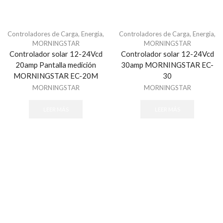
Humo VPlex
Impacto
Movimiento para Exterior
Controladores de Carga
,
Energia
,
Controladores de Carga
,
Energia
,
MORNINGSTAR
MORNINGSTAR
Movimiento para Interior
Controlador solar 12-24Vcd
Controlador solar 12-24Vcd
Rotura de Vidrios y Cristales
20amp Pantalla medición
30amp MORNINGSTAR EC-
MORNINGSTAR EC-20M
30
Sísmico
MORNINGSTAR
MORNINGSTAR
Temperatura
Vibraciones
LEER MÁS
LEER MÁS
Energía
Baterías
Fuentes de Poder
Transformadores
Gabinetes y Carcasas
Carcasas
Gabinetes para Paneles
Gabinetes para Sirena