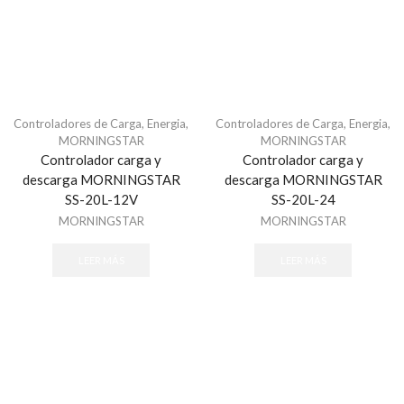
ASSA ABLOY
Audio
Altavoces
Amplificadores
Controladores de Carga
,
Energia
,
Controladores de Carga
,
Energia
,
Bocinas
MORNINGSTAR
MORNINGSTAR
cables
Controlador carga y
Controlador carga y
Controladores
descarga MORNINGSTAR
descarga MORNINGSTAR
SS-20L-12V
SS-20L-24
Detector de ruido
MORNINGSTAR
MORNINGSTAR
Enrutadores
Microfono
LEER MÁS
LEER MÁS
Audio & Video
Accesorios - Videoporteros
Audio y Megafonía
Altavoces
Audioporteros e Intercomunicadores