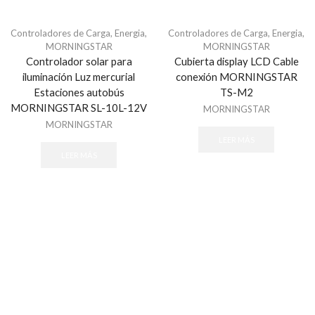
Incendio
Controladores de Carga
,
Energia
,
Controladores de Carga
,
Energia
,
Detectores
MORNINGSTAR
MORNINGSTAR
Estaciones Manuales
Controlador solar para
Cubierta display LCD Cable
iluminación Luz mercurial
conexión MORNINGSTAR
Estrobos y Sirenas
Estaciones autobús
TS-M2
Módulos
MORNINGSTAR SL-10L-12V
MORNINGSTAR
Paneles de Control
MORNINGSTAR
Teclados
LEER MÁS
LEER MÁS
Patch cord
Siames
UTP / FTP
Canaletas y Fijación
Canalización
Canaletas
Fijación
Tubería Metálica CONDUIT / Accesorios