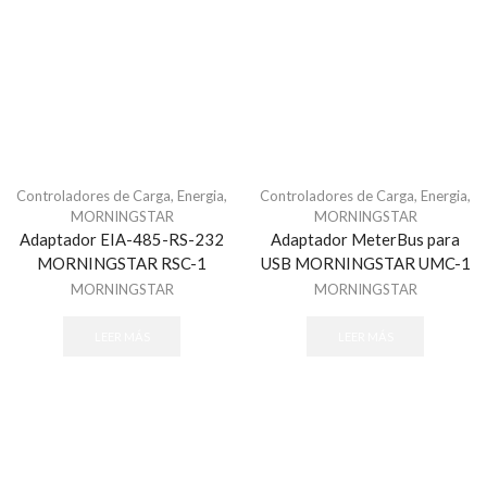
Refacciones - Control Acceso Peatonal
Swing Barriers
Torniquetes
Control Acceso Vehicular
Barreras Vehicular
Lectoras de Largo Alcance
Motores Para Portones
Controladores de Carga
,
Energia
,
Controladores de Carga
,
Energia
,
MORNINGSTAR
MORNINGSTAR
Refacciones - Control Acceso Vehícular
Adaptador EIA-485-RS-232
Adaptador MeterBus para
Control de Acceso
MORNINGSTAR RSC-1
USB MORNINGSTAR UMC-1
Accesorios - Control de Acceso
MORNINGSTAR
MORNINGSTAR
Controladores y Distribuidores
LEER MÁS
LEER MÁS
Huella
Lectoras Biometricas
Lectoras USB
Paneles de Control
Proximidad