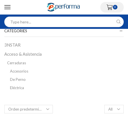
0
CATEGORIES
3NSTAR
Acceso & Asistencia
Cerraduras
Accesorios
De Perno
Eléctrica
Inteligente
Magnética
Control Acceso Peatonal
Flap Barriers