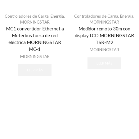
Tubería PVC / Registros PVC
Charola
Controladores de Carga
,
Energia
,
Controladores de Carga
,
Energia
,
Accesorios
MORNINGSTAR
MORNINGSTAR
MC1 convertidor Ethernet a
Medidor remoto 30m con
Charolas Tipo Malla
Meterbus fuera de red
display LCD MORNINGSTAR
Montajes
eléctrica MORNINGSTAR
TSR-M2
Uniones
MC-1
MORNINGSTAR
MORNINGSTAR
Charolas y organizadores
LEER MÁS
Conectores
LEER MÁS
Para Redes RJ-45
Fibra optica
Accesorios - Fibra Óptica
Cable
Cable de Fibra Óptica
Conectores
Distribuidores de Fibra Óptica
Herramientas