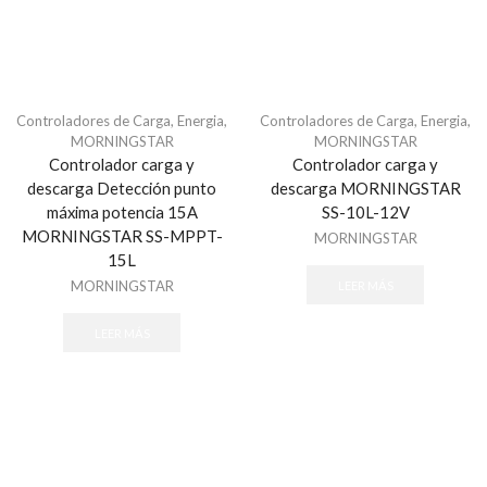
Aisladores
Alambres y Cables
Energizadores
Postes
Controladores de Carga
,
Energia
,
Controladores de Carga
,
Energia
,
Alarmas para Casa Monterrey
MORNINGSTAR
MORNINGSTAR
Controlador carga y
Controlador carga y
Alarmas para Negocio Monterrey
descarga Detección punto
descarga MORNINGSTAR
ALFA
máxima potencia 15A
SS-10L-12V
ALLIED TELESIS
MORNINGSTAR SS-MPPT-
MORNINGSTAR
15L
Almacenamiento
MORNINGSTAR
LEER MÁS
Discos Duros
Memorias MicroSD y USB
LEER MÁS
ALTAI
Altronix
ALVARADO
Alvarion