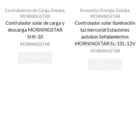
Paneles de Alarma
Controladores de Carga
,
Energia
,
Accesorios Energia
,
Energia
,
Servicios AlarmNet / Total Connect
MORNINGSTAR
MORNINGSTAR
Megafonía y Audioevacuación
Controlador solar de carga y
Controlador solar Iluminación
descarga MORNINGSTAR
luz mercurial Estaciones
EPCOM ProAudio
SHS-10
autobús Señalamientos
Módulos de Expansión
MORNINGSTAR SL-10L-12V
MORNINGSTAR
Módulos de Expansión Cableado
MORNINGSTAR
Módulos de Expansión de Relevador/ PGM
LEER MÁS
LEER MÁS
Receptores Inalámbricos
Paneles de Alarma
Todos
Protección Contra Sobretensiones
Todos
Protección Perimetral
Cable Sensor Perimetral
Sensores de Rayo Laser y PIR´s Inteligentes
Señalamientos