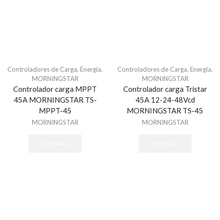
Software - Acceso
Tarjetas y Botones
Teclados
Control de Asistencia
Accesorios - Asistencia
Controladores de Carga
,
Energia
,
Controladores de Carga
,
Energia
,
MORNINGSTAR
MORNINGSTAR
Facial
Controlador carga MPPT
Controlador carga Tristar
Huella
45A MORNINGSTAR TS-
45A 12-24-48Vcd
Inspección
MPPT-45
MORNINGSTAR TS-45
MORNINGSTAR
MORNINGSTAR
Detectores de Metal Arco
Detectores de Metal Portátil
LEER MÁS
LEER MÁS
Sistemas de Inspección de Rayos X
Sistema de Estacionamiento
Consumibles
Sistema de Cobro
Sistema de Guia Ultrasonido