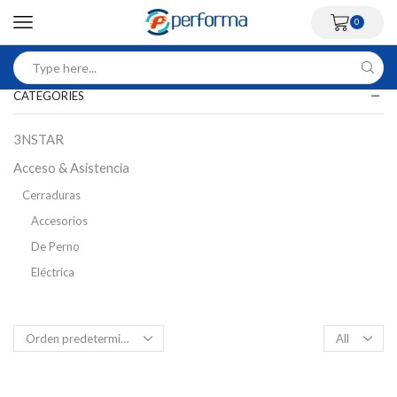
0
CATEGORIES
3NSTAR
Acceso & Asistencia
Cerraduras
Accesorios
De Perno
Eléctrica
Inteligente
Magnética
Control Acceso Peatonal
Flap Barriers