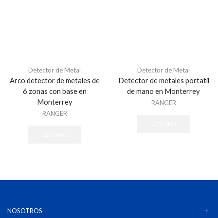
Software - Acceso
Tarjetas y Botones
Teclados
Control de Asistencia
Accesorios - Asistencia
Detector de Metal
Detector de Metal
Arco detector de metales de
Detector de metales portatil
Facial
6 zonas con base en
de mano en Monterrey
Huella
Monterrey
RANGER
Inspección
RANGER
Detectores de Metal Arco
LEER MÁS
LEER MÁS
Detectores de Metal Portátil
Sistemas de Inspección de Rayos X
Sistema de Estacionamiento
Consumibles
Sistema de Cobro
Sistema de Guia Ultrasonido
NOSOTROS