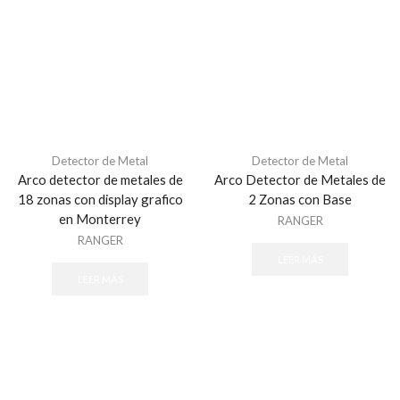
Refacciones - Control Acceso Peatonal
Swing Barriers
Torniquetes
Control Acceso Vehicular
Barreras Vehicular
Lectoras de Largo Alcance
Motores Para Portones
Detector de Metal
Detector de Metal
Arco detector de metales de
Arco Detector de Metales de
Refacciones - Control Acceso Vehícular
18 zonas con display grafico
2 Zonas con Base
Control de Acceso
en Monterrey
RANGER
Accesorios - Control de Acceso
RANGER
LEER MÁS
Controladores y Distribuidores
LEER MÁS
Huella
Lectoras Biometricas
Lectoras USB
Paneles de Control
Proximidad