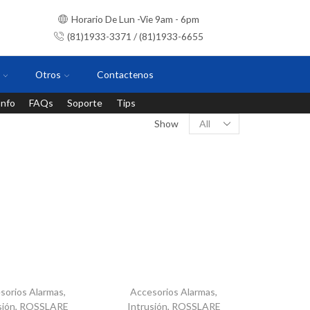
Horario De Lun -Vie 9am - 6pm
(81)1933-3371 / (81)1933-6655
Otros
Contactenos
Info
FAQs
Soporte
Tips
Instalaciones con personal certificado
Show
sorios Alarmas
,
Accesorios Alarmas
,
sión
,
ROSSLARE
Intrusión
,
ROSSLARE