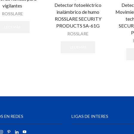
Detector fotoeléctrico
Detec
vigilantes
inalámbrico de humo
Movimien
ROSSLARE
ROSSLARE SECURITY
tec
PRODUCTS SA-61G
SECUR
LEER MÁS
P
ROSSLARE
LEER MÁS
S EN REDES
LIGAS DE INTERES