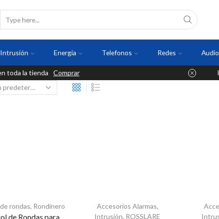
Intrusión
Energia
Telefonos
Redes
Audio
 toda la tienda
Comprar
 de rondas
,
Rondinero
Accesorios Alarmas
,
Acce
ol de Rondas para
Intrusión
,
ROSSLARE
Intru