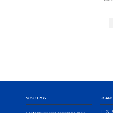
Control Acceso Peatonal
Flap Barriers
Refacciones - Control Acceso
Peatonal
Swing Barriers
Torniquetes
Control Acceso Vehicular
Barreras Vehicular
Lectoras de Largo Alcance
Motores Para Portones
Refacciones - Control Acceso
Vehícular
Control de Acceso
NOSOTROS
SIGANO
Accesorios - Control de Acceso
Controladores y Distribuidores
Contactenos para asesorarlo en su