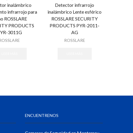
tor inalámbrico
Detector infrarrojo
to infrarrojo para
inalámbrico Lente esférico
ho ROSSLARE
ROSSLARE SECURITY
ITY PRODUCTS
PRODUCTS PYR-2011-
YR-3011G
AG
ROSSLARE
ROSSLARE
LEER MÁS
LEER MÁS
ENCUENTRENOS
Camaras de Seguridad en Monterrey