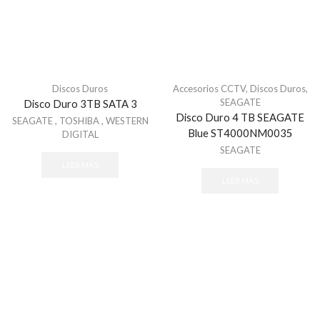
Acceso vehicular
Barrera vehicular
ACCESPRO
Accessories
Discos Duros
Accesorios CCTV
,
Discos Duros
,
ACTI
SEAGATE
Disco Duro 3TB SATA 3
Disco Duro 4 TB SEAGATE
AIRX
SEAGATE
,
TOSHIBA
,
WESTERN
Blue ST4000NM0035
DIGITAL
Alarmas
SEAGATE
Alarma Inalambrica
LEER MÁS
LEER MÁS
Alarmas & Intrusión
Alarmas
Accesorios - Alarmas
Baterías de equipos DSC
Botones
Cables para Alarmas
Cámaras - Videoverificación