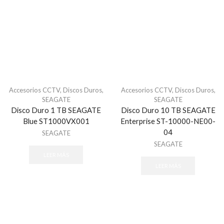
Refacciones - Control Acceso Peatonal
Swing Barriers
Torniquetes
Control Acceso Vehicular
Barreras Vehicular
Lectoras de Largo Alcance
Motores Para Portones
Accesorios CCTV
,
Discos Duros
,
Accesorios CCTV
,
Discos Duros
,
SEAGATE
SEAGATE
Refacciones - Control Acceso Vehícular
Disco Duro 1 TB SEAGATE
Disco Duro 10 TB SEAGATE
Control de Acceso
Blue ST1000VX001
Enterprise ST-10000-NE00-
04
Accesorios - Control de Acceso
SEAGATE
SEAGATE
Controladores y Distribuidores
LEER MÁS
Huella
LEER MÁS
Lectoras Biometricas
Lectoras USB
Paneles de Control
Proximidad