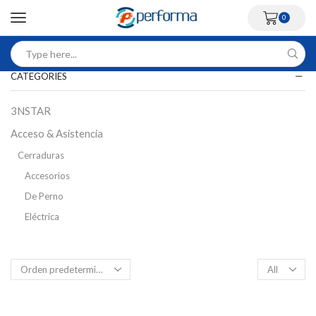
0
CATEGORIES
3NSTAR
Acceso & Asistencia
Cerraduras
Accesorios
De Perno
Eléctrica
Inteligente
Magnética
Control Acceso Peatonal
Flap Barriers