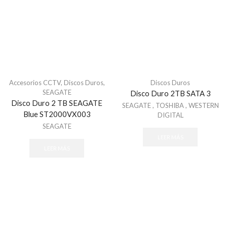
Software - Acceso
Tarjetas y Botones
Teclados
Control de Asistencia
Accesorios - Asistencia
Accesorios CCTV
,
Discos Duros
,
Discos Duros
Facial
SEAGATE
Disco Duro 2TB SATA 3
Huella
Disco Duro 2 TB SEAGATE
SEAGATE
,
TOSHIBA
,
WESTERN
Inspección
Blue ST2000VX003
DIGITAL
SEAGATE
Detectores de Metal Arco
LEER MÁS
Detectores de Metal Portátil
LEER MÁS
Sistemas de Inspección de Rayos X
Sistema de Estacionamiento
Consumibles
Sistema de Cobro
Sistema de Guia Ultrasonido