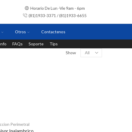
Horario De Lun -Vie 9am - 6pm
(81)1933-3371 / (81)1933-6655
Otros
Contactenos
Info
FAQs
Soporte
Tips
Instalaciones con personal certificado
Show
ccion Perimetral
isor Inalambrico