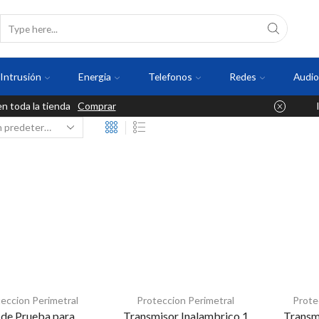
Intrusión
Energia
Telefonos
Redes
Audio
 toda la tienda
Comprar
eccion Perimetral
Proteccion Perimetral
Prote
 de Prueba para
Transmisor Inalambrico 1
Transm