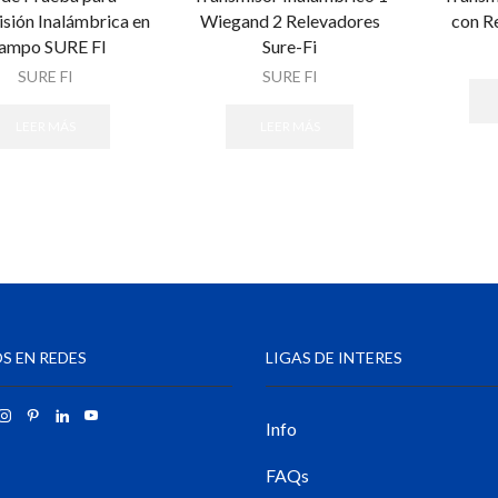
sión Inalámbrica en
Wiegand 2 Relevadores
con R
ampo SURE FI
Sure-Fi
SURE FI
SURE FI
LEER MÁS
LEER MÁS
S EN REDES
LIGAS DE INTERES
Info
FAQs