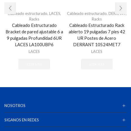
Cableado estructurado
,
LACES
,
Cableado estructurado
,
DERRANT
,
Racks
Racks
Cableado Estructurado
Cableado Estructurado Rack
Bracket de pared ajustable 6 a
abierto 19 pulgadas 7 pies 42
9 pulgadas Profundidad 6UR
UR Postes de Acero
LACES LA100UBP6
DERRANT 10524MET7
LACES
LACES
LEER MÁS
LEER MÁS
NOSOTROS
SIGANOS EN REDES