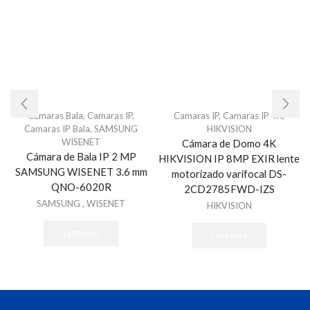
Cámaras Bala
,
Camaras IP
,
Camaras IP
,
Camaras IP 4K
,
Camaras IP Bala
,
SAMSUNG
HIKVISION
WISENET
Cámara de Domo 4K
Cámara de Bala IP 2 MP
HIKVISION IP 8MP EXIR lente
SAMSUNG WISENET 3.6 mm
motorizado varifocal DS-
QNO-6020R
2CD2785FWD-IZS
SAMSUNG
,
WISENET
HIKVISION
LEER MÁS
LEER MÁS