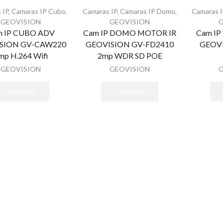
 IP
,
Camaras IP Cubo
,
Camaras IP
,
Camaras IP Domo
,
Camaras I
GEOVISION
GEOVISION
m IP CUBO ADV
Cam IP DOMO MOTOR IR
Cam I
SION GV-CAW220
GEOVISION GV-FD2410
GEOVI
mp H.264 Wifi
2mp WDR SD POE
GEOVISION
GEOVISION
LEER MÁS
LEER MÁS