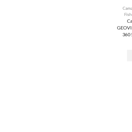
Ambientación
Cama
Fis
Control de Iluminación
Ca
Controles
GEOVI
360
Gateway
Seguridad y Acceso
Cercas Eléctricas
Accesorios - Cercas Eléctricas
Aisladores
Alambres y Cables
Energizadores
Postes
Alarmas para Casa Monterrey
Alarmas para Negocio Monterrey
ALFA