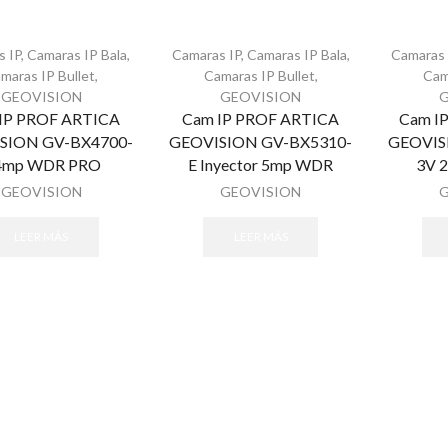
s IP
,
Camaras IP Bala
,
Camaras IP
,
Camaras IP Bala
,
Camaras 
maras IP Bullet
,
Camaras IP Bullet
,
Cam
GEOVISION
GEOVISION
IP PROF ARTICA
Cam IP PROF ARTICA
Cam I
SION GV-BX4700-
GEOVISION GV-BX5310-
GEOVIS
4mp WDR PRO
E Inyector 5mp WDR
3V 
GEOVISION
GEOVISION
LEER MÁS
LEER MÁS