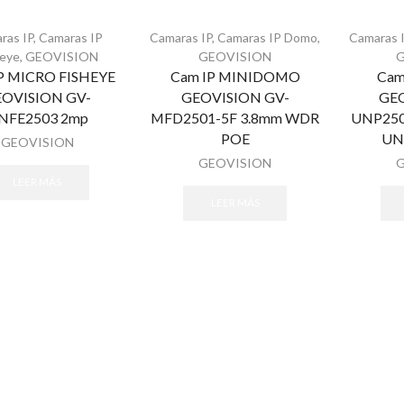
ras IP
,
Camaras IP
Camaras IP
,
Camaras IP Domo
,
Camaras 
heye
,
GEOVISION
GEOVISION
P MICRO FISHEYE
Cam IP MINIDOMO
Cam
OVISION GV-
GEOVISION GV-
GEO
NFE2503 2mp
MFD2501-5F 3.8mm WDR
UNP250
POE
UN
GEOVISION
GEOVISION
LEER MÁS
LEER MÁS