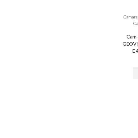
Controladores
Detector de ruido
Camara
Ca
Enrutadores
Microfono
Cam 
GEOVI
Audio & Video
E 
Accesorios - Videoporteros
Audio y Megafonía
Altavoces
Audioporteros e Intercomunicadores
Audioporteros
Distribuidores
Frentes de Calle
Intercomunicadores
Digital Signage