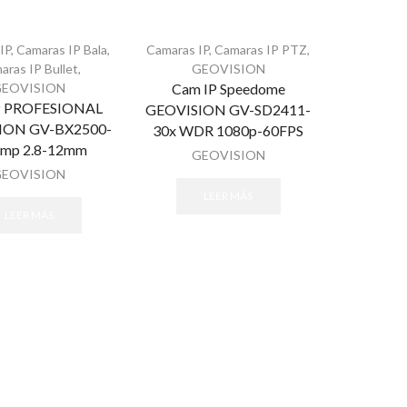
IP
,
Camaras IP Bala
,
Camaras IP
,
Camaras IP PTZ
,
aras IP Bullet
,
GEOVISION
GEOVISION
Cam IP Speedome
P PROFESIONAL
GEOVISION GV-SD2411-
ION GV-BX2500-
30x WDR 1080p-60FPS
2mp 2.8-12mm
GEOVISION
GEOVISION
LEER MÁS
LEER MÁS