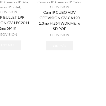
IP
,
Camaras IP Bala
,
Camaras IP
,
Camaras IP Cubo
,
aras IP Bullet
,
GEOVISION
GEOVISION
Cam IP CUBO ADV
IP BULLET LPR
GEOVISION GV-CA120
ION GV-LPC2011
1.3mp H.264 WDR Micro
2mp 5MIR
SD POE
GEOVISION
GEOVISION
LEER MÁS
LEER MÁS