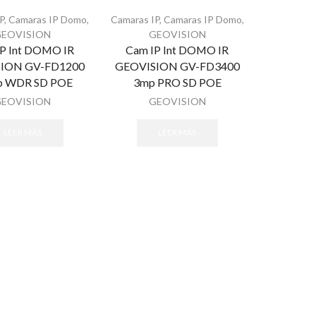
P
,
Camaras IP Domo
,
Camaras IP
,
Camaras IP Domo
,
GEOVISION
GEOVISION
P Int DOMO IR
Cam IP Int DOMO IR
ION GV-FD1200
GEOVISION GV-FD3400
p WDR SD POE
3mp PRO SD POE
GEOVISION
GEOVISION
LEER MÁS
LEER MÁS