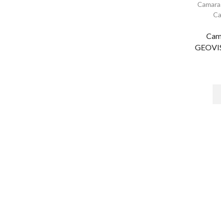
Camara
Huella
Ca
Lectoras Biometricas
Cam
Lectoras USB
GEOVIS
Paneles de Control
Proximidad
Software - Acceso
Tarjetas y Botones
Teclados
Control de Asistencia
Accesorios - Asistencia
Facial
Huella
Inspección
Detectores de Metal Arco