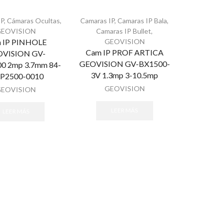
IP
,
Cámaras Ocultas
,
Camaras IP
,
Camaras IP Bala
,
GEOVISION
Camaras IP Bullet
,
 IP PINHOLE
GEOVISION
Cam IP PROF ARTICA
VISION GV-
GEOVISION GV-BX1500-
0 2mp 3.7mm 84-
3V 1.3mp 3-10.5mp
P2500-0010
GEOVISION
GEOVISION
LEER MÁS
LEER MÁS