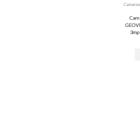
Alarmas & Intrusión
Camaras
Alarmas
Cam 
Accesorios - Alarmas
GEOVI
Baterías de equipos DSC
3mp
Botones
Cables para Alarmas
Cámaras - Videoverificación
Comunicadores y Transmisores
Módulos
Paneles
Paquetes de Alarma
Sensores de Alarma
Sirenas
Teclados
Automatización