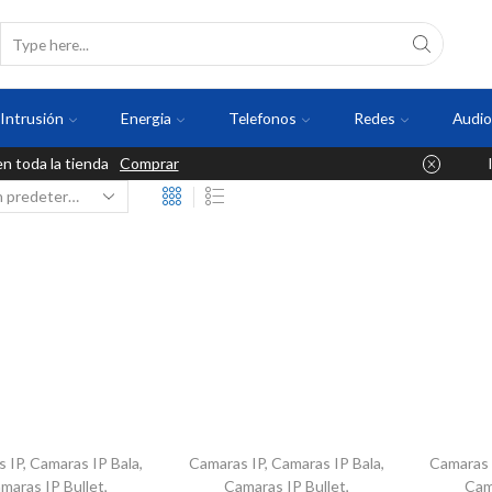
Intrusión
Energia
Telefonos
Redes
Audio
 toda la tienda
Comprar
s IP
,
Camaras IP Bala
,
Camaras IP
,
Camaras IP Bala
,
Camaras 
maras IP Bullet
,
Camaras IP Bullet
,
Cam