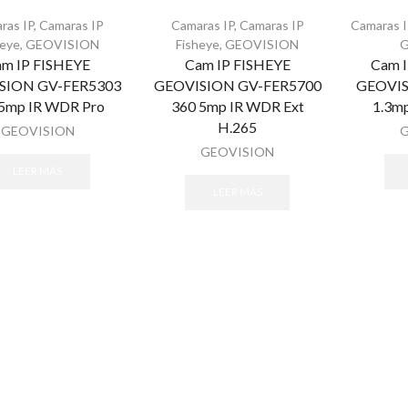
ras IP
,
Camaras IP
Camaras IP
,
Camaras IP
Camaras I
heye
,
GEOVISION
Fisheye
,
GEOVISION
m IP FISHEYE
Cam IP FISHEYE
Cam I
SION GV-FER5303
GEOVISION GV-FER5700
GEOVIS
 5mp IR WDR Pro
360 5mp IR WDR Ext
1.3m
H.265
GEOVISION
GEOVISION
LEER MÁS
LEER MÁS