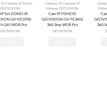
 IP
,
Camaras IP Domo
,
Camaras IP
,
Camaras IP
Camar
GEOVISION
Fisheye
,
GEOVISION
Fishe
IP Ext DOMO IR
Cam IP FISHEYE
Cam
SION GV-VD3700
GEOVISION GV-FE3402
GEOVIS
 H.265 WDR Pro
360 3mp WDR Pro
360 5
GEOVISION
GEOVISION
LEER MÁS
LEER MÁS