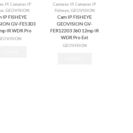
as IP
,
Camaras IP
Camaras IP
,
Camaras IP
ye
,
GEOVISION
Fisheye
,
GEOVISION
 IP FISHEYE
Cam IP FISHEYE
ION GV-FE5303
GEOVISION GV-
mp IR WDR Pro
FER12203 360 12mp IR
WDR Pro Ext
GEOVISION
GEOVISION
LEER MÁS
LEER MÁS