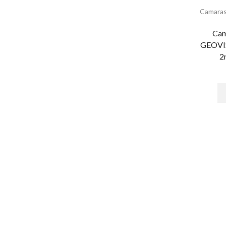
Detectores de Metal Portátil
Camaras
Sistemas de Inspección de Rayos X
Ca
Sistema de Estacionamiento
GEOVI
Consumibles
2
Sistema de Cobro
Sistema de Guia Ultrasonido
Acceso vehicular
Barrera vehicular
ACCESPRO
Accessories
ACTI
AIRX
Alarmas
Alarma Inalambrica