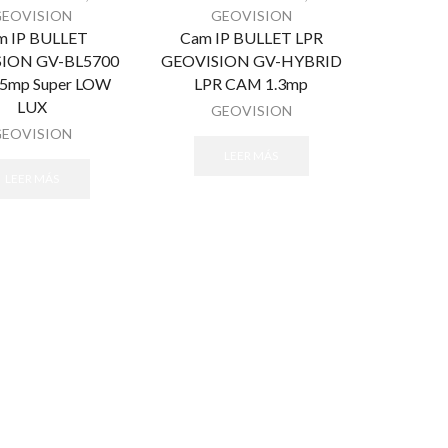
GEOVISION
GEOVISION
m IP BULLET
Cam IP BULLET LPR
ION GV-BL5700
GEOVISION GV-HYBRID
 5mp Super LOW
LPR CAM 1.3mp
LUX
GEOVISION
GEOVISION
LEER MÁS
LEER MÁS