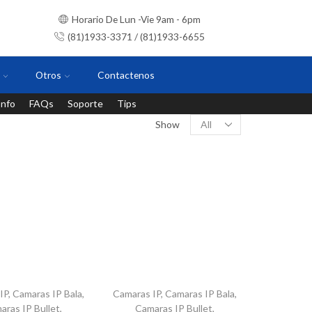
Horario De Lun -Vie 9am - 6pm
(81)1933-3371 / (81)1933-6655
Otros
Contactenos
Info
FAQs
Soporte
Tips
Instalaciones con personal certificado
Show
IP
,
Camaras IP Bala
,
Camaras IP
,
Camaras IP Bala
,
aras IP Bullet
,
Camaras IP Bullet
,