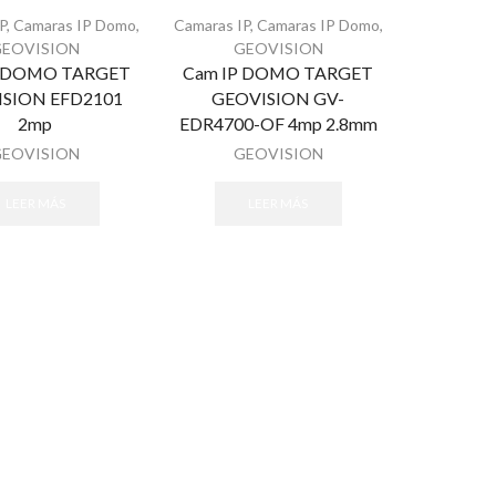
P
,
Camaras IP Domo
,
Camaras IP
,
Camaras IP Domo
,
GEOVISION
GEOVISION
P DOMO TARGET
Cam IP DOMO TARGET
SION EFD2101
GEOVISION GV-
2mp
EDR4700-OF 4mp 2.8mm
GEOVISION
GEOVISION
LEER MÁS
LEER MÁS