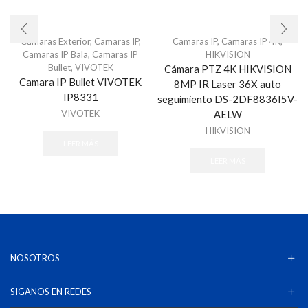
Camaras Exterior
,
Camaras IP
,
Camaras IP
,
Camaras IP 4K
,
Camaras IP Bala
,
Camaras IP
HIKVISION
Bullet
,
VIVOTEK
Cámara PTZ 4K HIKVISION
Camara IP Bullet VIVOTEK
8MP IR Laser 36X auto
IP8331
seguimiento DS-2DF8836I5V-
VIVOTEK
AELW
HIKVISION
LEER MÁS
LEER MÁS
NOSOTROS
SIGANOS EN REDES