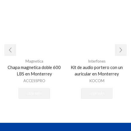
Magnetica
Interfones
Chapa magnetica doble 600
Kit de audio portero con un
LBS en Monterrey
auricular en Monterrey
ACCESSPRO
KOCOM
LEER MÁS
LEER MÁS