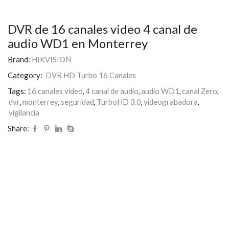
DVR de 16 canales video 4 canal de
audio WD1 en Monterrey
Brand:
HIKVISION
Category:
DVR HD Turbo 16 Canales
Tags:
16 canales video
,
4 canal de audio
,
audio WD1
,
canal Zero
,
dvr
,
monterrey
,
seguridad
,
TurboHD 3.0
,
videograbadora
,
vigilancia
Share: