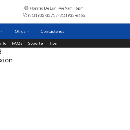
Horario De Lun -Vie 9am - 6pm
(81)1933-3371 / (81)1933-6655
Otros
Contactenos
Info
FAQs
Soporte
Tips
Instalaciones con personal certificado
R
xion