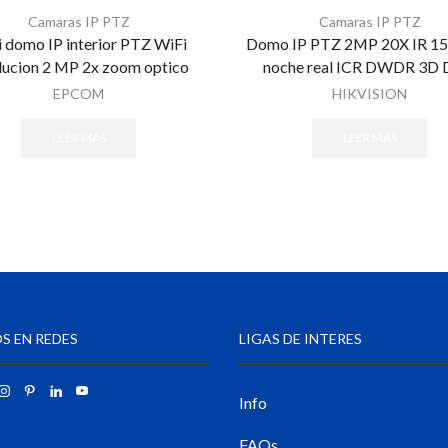
Camaras IP PTZ
Camaras IP PTZ
 domo IP interior PTZ WiFi
Domo IP PTZ 2MP 20X IR 15
lucion 2 MP 2x zoom optico
noche real ICR DWDR 3D
EPCOM
HIKVISION
LEER MÁS
LEER MÁS
S EN REDES
LIGAS DE INTERES
Info
FAQs