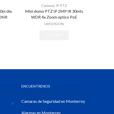
Camaras IP PTZ
0m dia
Mini domo PTZ IP 2MP IR 30mts
Domo IP 
 DNR
WDR 4x Zoom optico PoE
zoom dig
HIKVISION
LEER MÁS
ENCUENTRENOS
Camaras de Seguridad en Monterrey
Alarmas en Monterrey