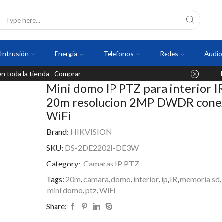
Intrusión
Energia
Telefonos
Redes
Audio
 toda la tienda
Comprar
Mini domo IP PTZ para interior I
20m resolucion 2MP DWDR cone
WiFi
Brand:
HIKVISION
SKU:
DS-2DE2202I-DE3W
Category:
Camaras IP PTZ
Tags:
20m
,
camara
,
domo
,
interior
,
ip
,
IR
,
memoria sd
,
mini domo
,
ptz
,
WiFi
Share: