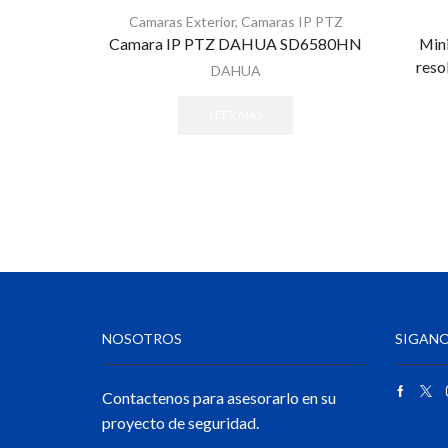
Camaras Exterior
,
Camaras IP PTZ
Camara IP PTZ DAHUA SD6580HN
Mini
reso
DAHUA
LEER MÁS
NOSOTROS
SIGANO
Contactenos para asesorarlo en su
proyecto de seguridad.