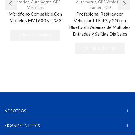
Accesorios
,
Automotriz
,
GPS
Automotriz
,
GPS Vehiculos
,
Vehiculos
Trackers GPS
Micrófono Compatible Con
Profesional Rastreador
Modelos MVT600 y T333
Vehicular LTE 4G y 2G con
Bluetooth Ademas de Multiples
Entradas y Salidas Digitales
AÑADIR AL CARRITO
AÑADIR AL CARRITO
NOSOTROS
SIGANOS EN REDES