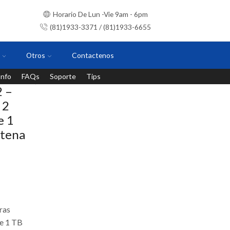
Horario De Lun -Vie 9am - 6pm
(81)1933-3371 / (81)1933-6655
Otros
Contactenos
Info
FAQs
Soporte
Tips
Instalaciones con personal certificado
 –
 2
e 1
ntena
ras
de 1 TB