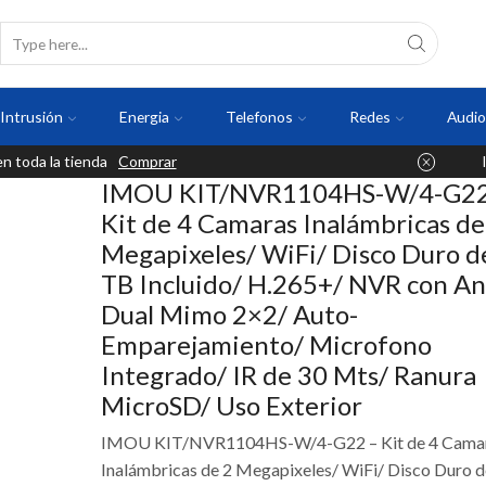
Intrusión
Energia
Telefonos
Redes
Audio
 toda la tienda
Comprar
IMOU KIT/NVR1104HS-W/4-G22
Kit de 4 Camaras Inalámbricas de
Megapixeles/ WiFi/ Disco Duro d
TB Incluido/ H.265+/ NVR con A
Dual Mimo 2×2/ Auto-
Emparejamiento/ Microfono
Integrado/ IR de 30 Mts/ Ranura
MicroSD/ Uso Exterior
IMOU KIT/NVR1104HS-W/4-G22 – Kit de 4 Cama
Inalámbricas de 2 Megapixeles/ WiFi/ Disco Duro 