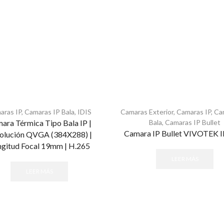
aras IP
,
Camaras IP Bala
,
IDIS
Camaras Exterior
,
Camaras IP
,
Ca
ara Térmica Tipo Bala IP |
Bala
,
Camaras IP Bullet
Camara IP Bullet VIVOTEK 
olución QVGA (384X288) |
gitud Focal 19mm | H.265
LEER MÁS
LEER MÁS