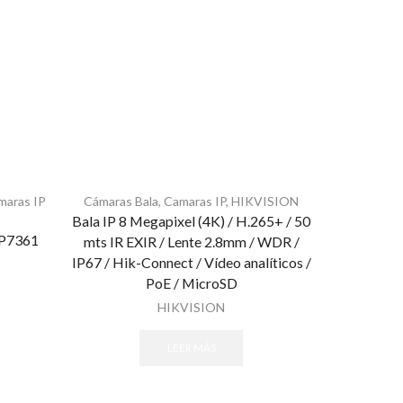
maras IP
Cámaras Bala
,
Camaras IP
,
HIKVISION
Cámaras B
Bala IP 8 Megapixel (4K) / H.265+ / 50
Bala IP 4 
IP7361
mts IR EXIR / Lente 2.8mm / WDR /
IR / IP66 /
IP67 / Hik-Connect / Vídeo analíticos /
1
PoE / MicroSD
HIKVISION
LEER MÁS