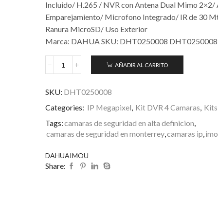
Incluido/ H.265 / NVR con Antena Dual Mimo 2×2/ 
Emparejamiento/ Microfono Integrado/ IR de 30 M
Ranura MicroSD/ Uso Exterior
Marca: DAHUA SKU: DHT0250008 DHT0250008
AÑADIR AL CARRITO
SKU:
DHT0250008
Categories:
IP Megapixel
,
Kit DVR 4 Camaras
,
Kits
Tags:
camaras de seguridad en alta definicion
,
camaras de seguridad en monterrey
,
camaras ip
,
imo
DAHUA
IMOU
Share: