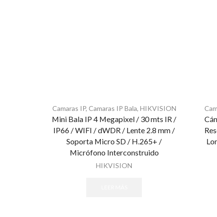
Camaras IP
,
Camaras IP Bala
,
HIKVISION
Cam
Mini Bala IP 4 Megapixel / 30 mts IR /
Cám
IP66 / WIFI / dWDR / Lente 2.8 mm /
Res
Soporta Micro SD / H.265+ /
Lon
Micrófono Interconstruido
HIKVISION
LEER MÁS