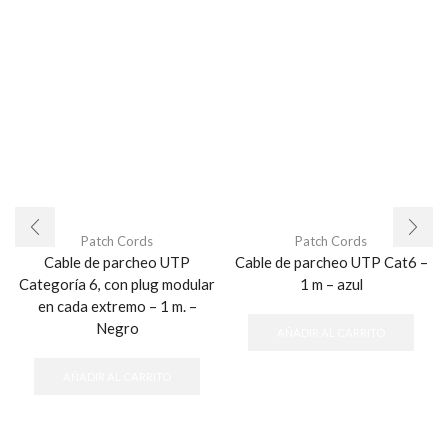
Patch Cords
Patch Cords
Cable de parcheo UTP
Cable de parcheo UTP Cat6 –
Categoría 6, con plug modular
1 m – azul
en cada extremo – 1 m. –
Negro
AÑADIR AL CARRITO
AÑADIR AL CARRITO