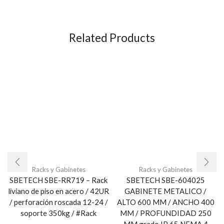
Related Products
Racks y Gabinetes
Racks y Gabinetes
SBETECH SBE-RR719 – Rack
SBETECH SBE-604025
liviano de piso en acero / 42UR
GABINETE METALICO /
/ perforación roscada 12-24 /
ALTO 600 MM / ANCHO 400
soporte 350kg / #Rack
MM / PROFUNDIDAD 250
MM grado IP 65 NEMA 4