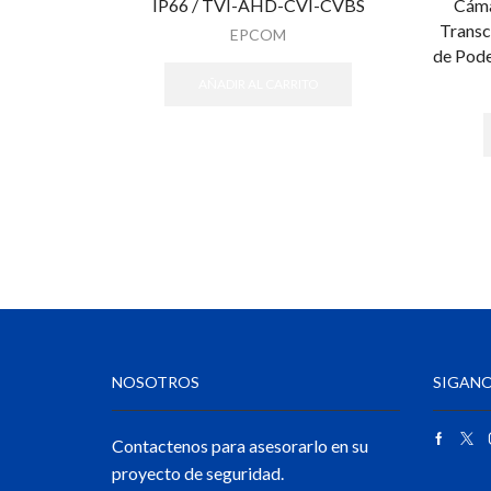
IP66 / TVI-AHD-CVI-CVBS
Cáma
Transc
EPCOM
de Pod
AÑADIR AL CARRITO
NOSOTROS
SIGANO
Contactenos para asesorarlo en su
proyecto de seguridad.