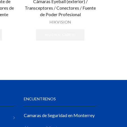
nte de
Cámaras Eyeball (exterior) /
Micrófono
ores de
Transceptores / Conectores / Fuente
Luz Blan
iente
de Poder Profesional
Transcept
de Pode
HIKVISION
AÑADIR AL CARRITO
ENCUENTRENOS
Camaras de Seguridad en Monterrey