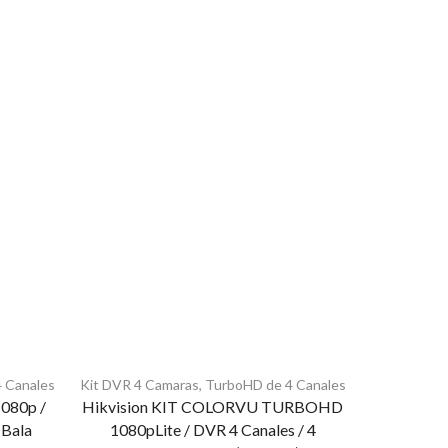
 Canales
Kit DVR 4 Camaras
,
TurboHD de 4 Canales
Kit DVR 4 C
80p /
Hikvision KIT COLORVU TURBOHD
Hikvisi
 Bala
1080pLite / DVR 4 Canales / 4
DVR 4 C