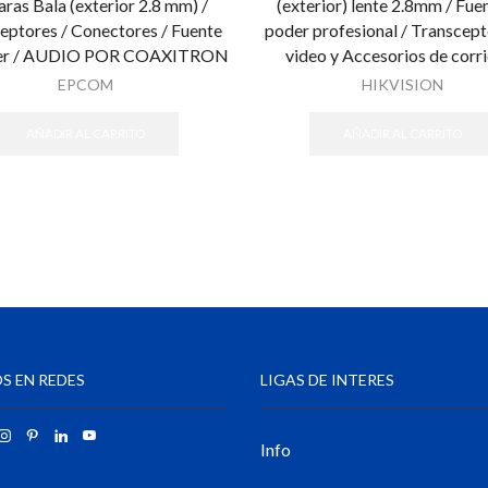
ras Bala (exterior 2.8 mm) /
(exterior) lente 2.8mm / Fue
eptores / Conectores / Fuente
poder profesional / Transcept
er / AUDIO POR COAXITRON
video y Accesorios de corr
EPCOM
HIKVISION
AÑADIR AL CARRITO
AÑADIR AL CARRITO
S EN REDES
LIGAS DE INTERES
Info