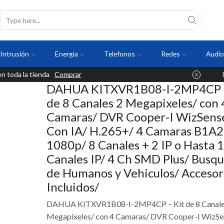
Intrusión
Energia
Telefonos
Redes
Audio
 toda la tienda
Comprar
DAHUA KITXVR1B08-I-2MP4CP –
de 8 Canales 2 Megapixeles/ con 
Camaras/ DVR Cooper-I WizSens
Con IA/ H.265+/ 4 Camaras B1A
1080p/ 8 Canales + 2 IP o Hasta 
Canales IP/ 4 Ch SMD Plus/ Busq
de Humanos y Vehiculos/ Accesor
Incluidos/
DAHUA KITXVR1B08-I-2MP4CP – Kit de 8 Canale
Megapixeles/ con 4 Camaras/ DVR Cooper-I WizSe