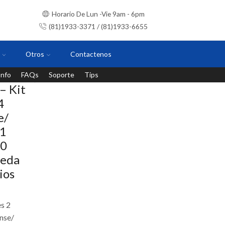
Horario De Lun -Vie 9am - 6pm
(81)1933-3371 / (81)1933-6655
Otros
Contactenos
Info
FAQs
Soporte
Tips
Instalaciones con personal certificado
 Kit
4
e/
21
10
ueda
ios
s 2
nse/