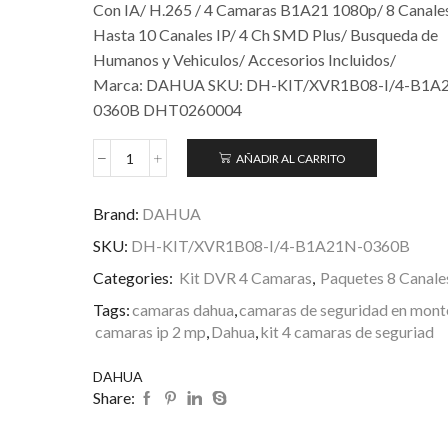
Con IA/ H.265 / 4 Camaras B1A21 1080p/ 8 Canales
Hasta 10 Canales IP/ 4 Ch SMD Plus/ Busqueda de
Humanos y Vehiculos/ Accesorios Incluidos/
Marca: DAHUA SKU: DH-KIT/XVR1B08-I/4-B1A
0360B DHT0260004
AÑADIR AL CARRITO
Brand:
DAHUA
SKU:
DH-KIT/XVR1B08-I/4-B1A21N-0360B
Categories:
Kit DVR 4 Camaras
,
Paquetes 8 Canale
Tags:
camaras dahua
,
camaras de seguridad en mont
camaras ip 2 mp
,
Dahua
,
kit 4 camaras de seguriad
DAHUA
Share: