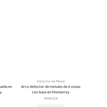
Detector de Metal
uella en
Arco detector de metales de 6 zonas
Cerradura
y
con base en Monterrey
RANGER