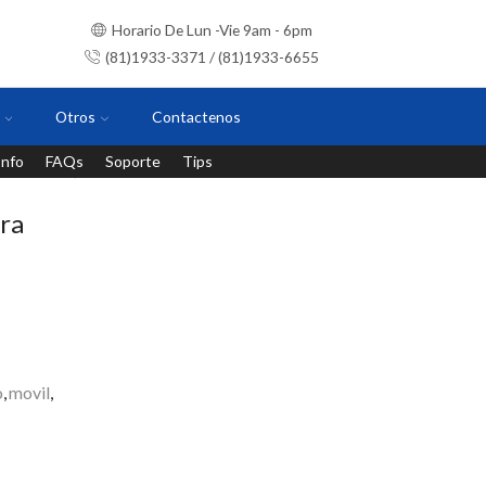
Horario De Lun -Vie 9am - 6pm
(81)1933-3371 / (81)1933-6655
Otros
Contactenos
Info
FAQs
Soporte
Tips
Instalaciones con personal certificado
ra
o
,
movil
,