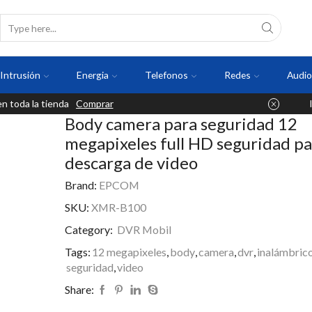
Intrusión
Energia
Telefonos
Redes
Audio
 toda la tienda
Comprar
Body camera para seguridad 12
megapixeles full HD seguridad pa
descarga de video
Brand:
EPCOM
SKU:
XMR-B100
Category:
DVR Mobil
Tags:
12 megapixeles
,
body
,
camera
,
dvr
,
inalámbric
seguridad
,
video
Share: