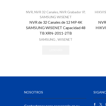
NVR
,
NVR 32 Canales
,
NVR Grabador IP
,
HIKVI
SAMSUNG WISENET
NVR de 32 Canales de 12 MP 4K
NVR 
SAMSUNG WISENET Capacidad 48
HIKVI
TB XRN-2011-2TB
SAMSUNG
,
WISENET
LEER MÁS
NOSOTROS
SIGANO
Contactenos para asesorarlo en su