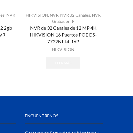
les
,
NVR
HIKVISION
,
NVR
,
NVR 32 Canales
,
NVR
HIKVISIO
Grabador IP
v2 2gb
NVR de 32 Canales de 12 MP 4K
NVR de 
VR
HIKVISION 16 Puertos POE DS-
HIKVISIO
7732NI-I4-16P
HIKVISION
LEER MÁS
ENCUENTRENOS
Camaras de Seguridad en Monterrey