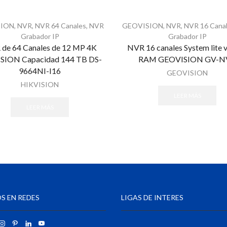
SION
,
NVR
,
NVR 64 Canales
,
NVR
GEOVISION
,
NVR
,
NVR 16 Cana
Grabador IP
Grabador IP
de 64 Canales de 12 MP 4K
NVR 16 canales System lite 
SION Capacidad 144 TB DS-
RAM GEOVISION GV-N
9664NI-I16
GEOVISION
HIKVISION
LEER MÁS
LEER MÁS
S EN REDES
LIGAS DE INTERES