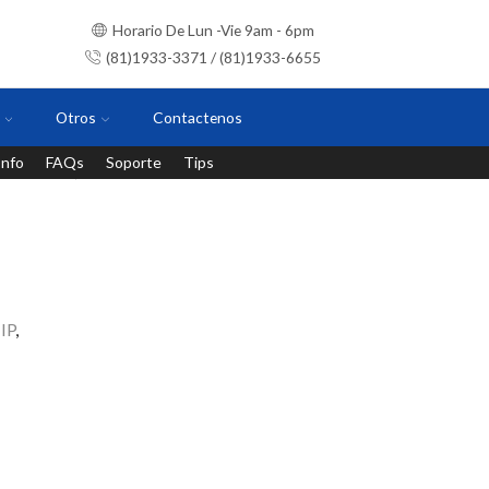
Horario De Lun -Vie 9am - 6pm
(81)1933-3371 / (81)1933-6655
Otros
Contactenos
Info
FAQs
Soporte
Tips
Instalaciones con personal certificado
IP
,