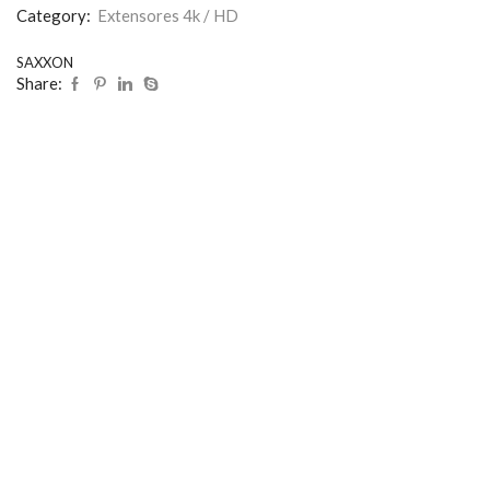
Category:
Extensores 4k / HD
SAXXON
Share: