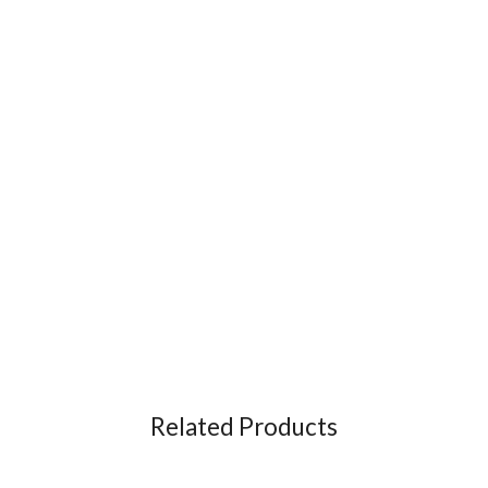
Related Products